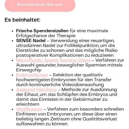
Kontaktieren Sie uns
Es beinhaltet:
Frische Spendereizellen
für eine maximale
Erfolgschance der Therapie
SENSE Nadel
– Verwendung einer neuartigen,
ultradünnen Nadel zur Follikelpunktion, um die
Eierstöcke zu schonen und das mögliche Risiko
postoperativer Komplikationen zu reduzieren
Microfluidic Sperm Sorting Chips
– Verfahren zur
Auswahl gesunder, beweglicher Spermien mittels
Einwegchip
EmbryoScope
– Selektion der qualitativ
hochwertigsten Embryonen für den Transfer
durch kontinuierliche Videoüberwachung
Assisted Hatching
– Methode zur Ausdünnung
der Eihaut, um das Schlüpfen des Embryos und
damit das Einnisten in der Gebärmutter zu
erleichtern
Vitrifikation
– Verfahren zum besonders schnellen
Einfrieren von Embryonen, um diese über einen
beliebig langen Zeitraum ohne Qualitätsverlust
aufbewahren zu können