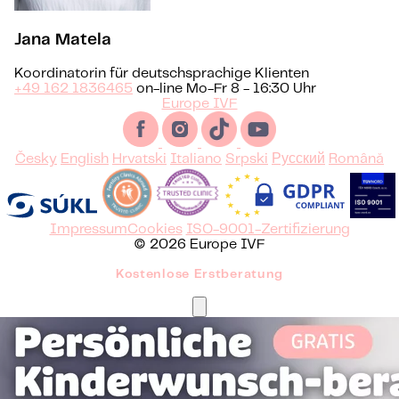
Jana Matela
Koordinatorin für deutschsprachige Klienten
+49 162 1836465
on-line Mo-Fr 8 - 16:30 Uhr
Europe IVF
Česky
English
Hrvatski
Italiano
Srpski
Русский
Română
Impressum
Cookies
ISO-9001-Zertifizierung
© 2026 Europe IVF
Kostenlose Erstberatung