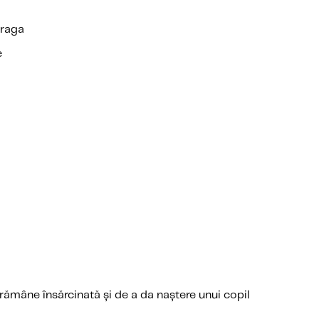
Praga
e
rămâne însărcinată și de a da naștere unui copil