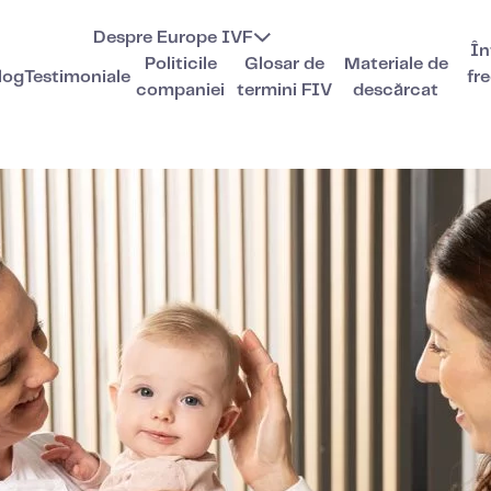
Despre Europe IVF
În
Politicile
Glosar de
Materiale de
log
Testimoniale
fr
companiei
termini FIV
descărcat