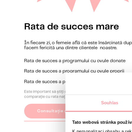
Rata de succes mare
În fiecare zi, o femeie află că este însărcinată du
facem fericită una dintre clientele noastre.
Rata de succes a programului cu ovule donate
Rata de succes a programului cu ovule proprii
Rata de succes a programului cu embrioni donați
Este important să știți că aceste rate medii de succes nu vă 
comparație cu rata națională de succes. Vă rugăm să discutaț
Souhlas
Consultație gratuită
Tato webová stránka použív
K personalizaci obsahu a re