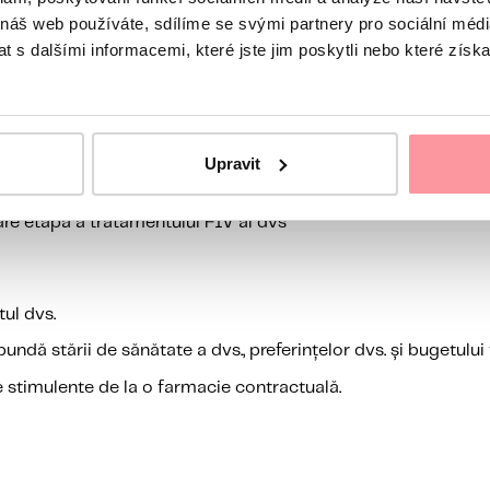
 náš web používáte, sdílíme se svými partnery pro sociální média
 s dalšími informacemi, které jste jim poskytli nebo které získa
Upravit
are din Republica Cehă și din Europa, cu tehnologii care de
pentru a crește probabilitatea de sarcină
are etapă a tratamentului FIV al dvs
ul dvs.
ndă stării de sănătate a dvs., preferințelor dvs. și bugetului 
 stimulente de la o farmacie contractuală.