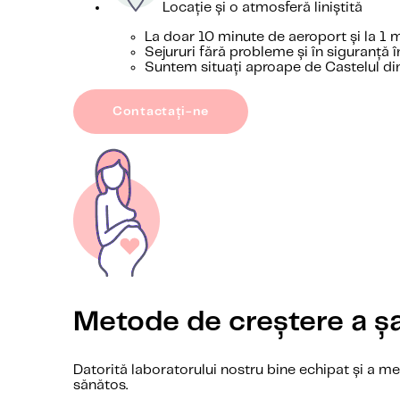
Locație și o atmosferă liniștită
La doar 10 minute de aeroport și la 1 m
Sejururi fără probleme și în siguranță î
Suntem situați aproape de Castelul di
Contactați-ne
Metode de creștere a șa
Datorită laboratorului nostru bine echipat și a m
sănătos.