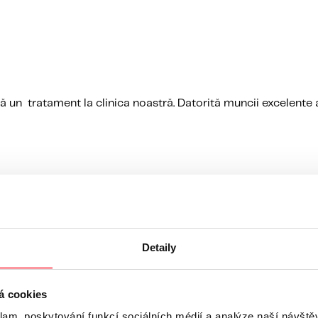
pă un tratament la clinica noastră. Datorită muncii excelente a
spun care este probabilitatea individuală de succes a dvs. Aceste date vă da
i întotdeauna cu medicul dvs. despre șansele de succes ale tratamentului,
Detaily
á cookies
klam, poskytování funkcí sociálních médií a analýze naší návšt