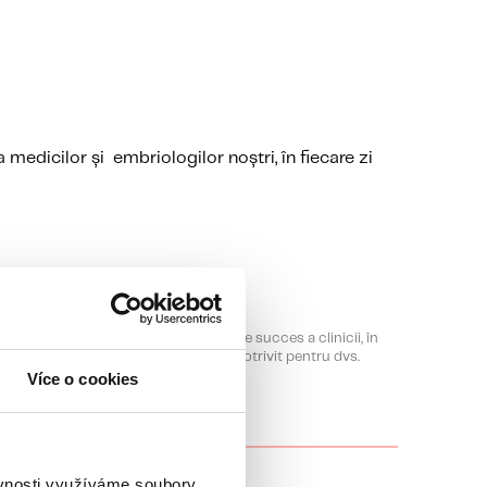
 medicilor și embriologilor noștri, în fiecare zi
u doar o idee despre rata generală de succes a clinicii, în
 inclusiv despre ce tratament este potrivit pentru dvs.
Více o cookies
ěvnosti využíváme soubory