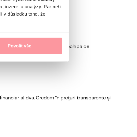
, inzerci a analýzy. Partneři
li v důsledku toho, že
Povolit vše
pășesc standardul european. O echipă de
financiar al dvs. Credem în prețuri transparente și