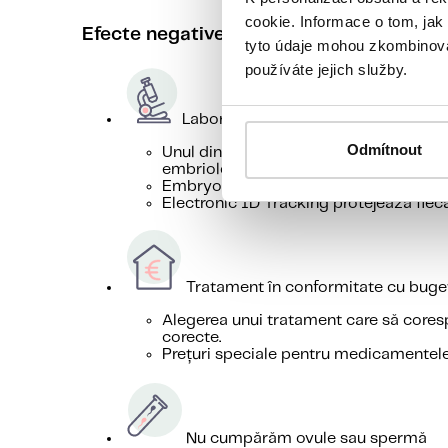
cookie. Informace o tom, jak
Efecte negative
tyto údaje mohou zkombinovat
používáte jejich služby.
Laborator de ultimă generație
Odmítnout
Unul dintre cele mai moderne laborato
embriologi foarte bine pregătiți
EmbryoScope, Time-lapse, inclusiv AI, 
Electronic ID Tracking protejează fiec
Tratament în conformitate cu buget
Alegerea unui tratament care să corespu
corecte.
Prețuri speciale pentru medicamentele
Nu cumpărăm ovule sau spermă