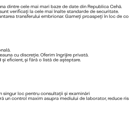
una dintre cele mai mari baze de date din Republica Cehă.
nt verificați la cele mai înalte standarde de securitate.
tarea transferului embrionar. Gameți proaspeți în loc de co
onală.
una cu discreție. Oferim îngrijire privată.
și eficient, și fără o listă de așteptare.
n singur loc pentru consultații și examinări
ră un control maxim asupra mediului de laborator, reduce riscul