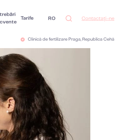
trebări
Tarife
RO
Contactați-ne
ecvente
Clinică de fertilizare Praga, Republica Cehă