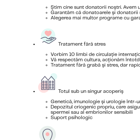
Știm cine sunt donatorii noștri. Avem 
Garantăm că donatoarele și donatorii su
Alegerea mai multor programe cu garan
Tratament fără stres
Vorbim 10 limbi de circulație internați
Vă respectăm cultura, acționăm întotdea
Tratament fără grabă și stres, dar rapid 
Totul sub un singur acoperiș
Genetică, imunologie și urologie într-u
Depozitul criogenic propriu, care asigu
spermei sau al embrionilor sensibili
Suport psihologic