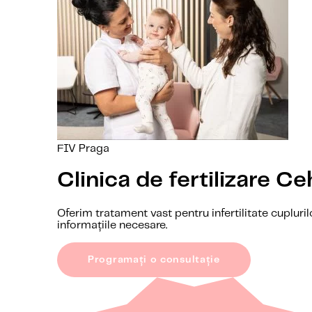
FIV Praga
Clinica de fertilizare Ce
Oferim tratament vast pentru infertilitate cupluril
informațiile necesare.
Programați o consultație