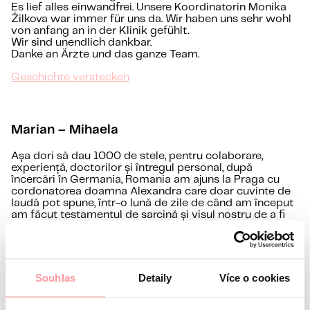
Es lief alles einwandfrei. Unsere Koordinatorin Monika
Źilkova war immer für uns da. Wir haben uns sehr wohl
von anfang an in der Klinik gefühlt.
Wir sind unendlich dankbar.
Danke an Ärzte und das ganze Team.
Geschichte verstecken
Marian – Mihaela
Așa dori să dau 1000 de stele, pentru colaborare,
experiență, doctorilor și întregul personal, după
încercări în Germania, Romania am ajuns la Praga cu
cordonatorea doamna Alexandra care doar cuvinte de
laudă pot spune, într-o lună de zile de când am început
am făcut testamentul de sarcină și visul nostru de a fi
părinții a reușit din prima încercare!!!Miii de mulțumiri...
Ganze Geschichte
Așa dori să dau 1000 de stele, pentru colaborare,
Souhlas
Detaily
Více o cookies
experiență, doctorilor și întregul personal, după
încercări în Germania, Romania am ajuns la Praga cu
cordonatorea doamna Alexandra care doar cuvinte de