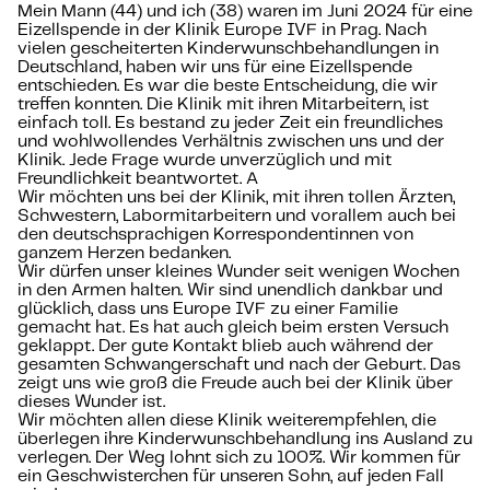
Mein Mann (44) und ich (38) waren im Juni 2024 für eine
Eizellspende in der Klinik Europe IVF in Prag. Nach
vielen gescheiterten Kinderwunschbehandlungen in
Deutschland, haben wir uns für eine Eizellspende
entschieden. Es war die beste Entscheidung, die wir
treffen konnten. Die Klinik mit ihren Mitarbeitern, ist
einfach toll. Es bestand zu jeder Zeit ein freundliches
und wohlwollendes Verhältnis zwischen uns und der
Klinik. Jede Frage wurde unverzüglich und mit
Freundlichkeit beantwortet. A
Wir möchten uns bei der Klinik, mit ihren tollen Ärzten,
Schwestern, Labormitarbeitern und vorallem auch bei
den deutschsprachigen Korrespondentinnen von
ganzem Herzen bedanken.
Wir dürfen unser kleines Wunder seit wenigen Wochen
in den Armen halten. Wir sind unendlich dankbar und
glücklich, dass uns Europe IVF zu einer Familie
gemacht hat. Es hat auch gleich beim ersten Versuch
geklappt. Der gute Kontakt blieb auch während der
gesamten Schwangerschaft und nach der Geburt. Das
zeigt uns wie groß die Freude auch bei der Klinik über
dieses Wunder ist.
Wir möchten allen diese Klinik weiterempfehlen, die
überlegen ihre Kinderwunschbehandlung ins Ausland zu
verlegen. Der Weg lohnt sich zu 100%. Wir kommen für
ein Geschwisterchen für unseren Sohn, auf jeden Fall