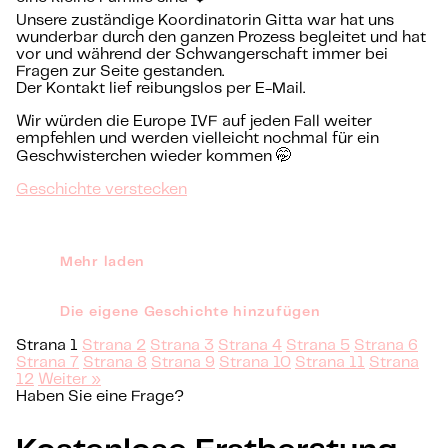
Unsere zuständige Koordinatorin Gitta war hat uns
wunderbar durch den ganzen Prozess begleitet und hat
vor und während der Schwangerschaft immer bei
Fragen zur Seite gestanden.
Der Kontakt lief reibungslos per E-Mail.
Wir würden die Europe IVF auf jeden Fall weiter
empfehlen und werden vielleicht nochmal für ein
Geschwisterchen wieder kommen 🤭
Geschichte verstecken
Mehr laden
Die eigene Geschichte hinzufügen
Strana
1
Strana
2
Strana
3
Strana
4
Strana
5
Strana
6
Strana
7
Strana
8
Strana
9
Strana
10
Strana
11
Strana
12
Weiter »
Haben Sie eine Frage?