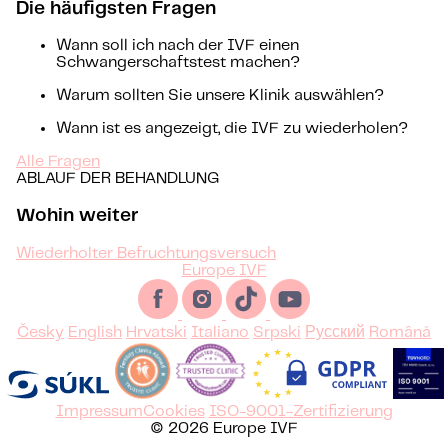
Die häufigsten Fragen
Wann soll ich nach der IVF einen
Schwangerschaftstest machen?
Warum sollten Sie unsere Klinik auswählen?
Wann ist es angezeigt, die IVF zu wiederholen?
Alle Fragen
ABLAUF DER BEHANDLUNG
Wohin weiter
Wiederholter Befruchtungsversuch
Europe IVF
Česky
English
Hrvatski
Italiano
Srpski
Русский
Română
Impressum
Cookies
ISO-9001-Zertifizierung
© 2026 Europe IVF