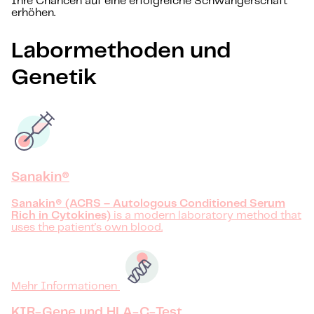
Ihre Chancen auf eine erfolgreiche Schwangerschaft
erhöhen.
Labormethoden und
Genetik
Sanakin®
Sanakin® (ACRS – Autologous Conditioned Serum
Rich in Cytokines)
is a modern laboratory method that
uses the patient's own blood.
Mehr Informationen
KIR-Gene und HLA-C-Test