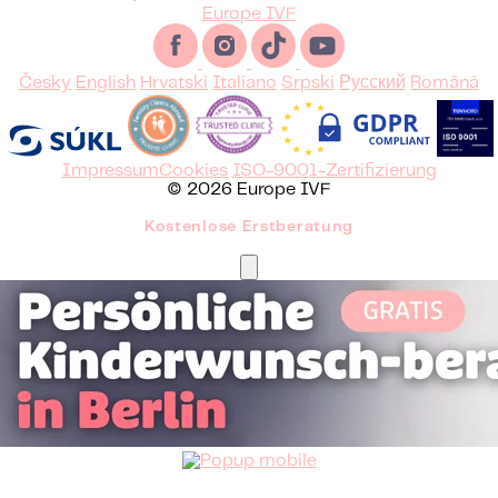
Europe IVF
Česky
English
Hrvatski
Italiano
Srpski
Русский
Română
Impressum
Cookies
ISO-9001-Zertifizierung
© 2026 Europe IVF
Kostenlose Erstberatung