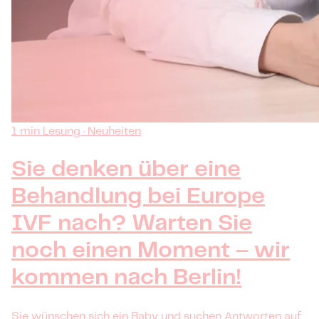
1 min Lesung · Neuheiten
Sie denken über eine
Behandlung bei Europe
IVF nach? Warten Sie
noch einen Moment – wir
kommen nach Berlin!
Sie wünschen sich ein Baby und suchen Antworten auf