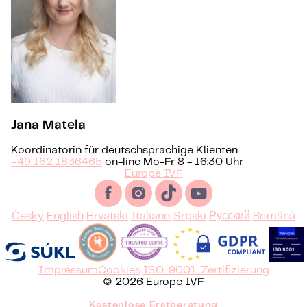
Jana Matela
Koordinatorin für deutschsprachige Klienten
+49 162 1836465
on-line Mo-Fr 8 - 16:30 Uhr
Europe IVF
Česky
English
Hrvatski
Italiano
Srpski
Русский
Română
Impressum
Cookies
ISO-9001-Zertifizierung
© 2026 Europe IVF
Kostenlose Erstberatung