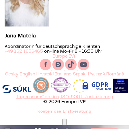
Jana Matela
Koordinatorin für deutschsprachige Klienten
+49 162 1836465
on-line Mo-Fr 8 - 16:30 Uhr
Europe IVF
Česky
English
Hrvatski
Italiano
Srpski
Русский
Română
Impressum
Cookies
ISO-9001-Zertifizierung
© 2026 Europe IVF
Kostenlose Erstberatung