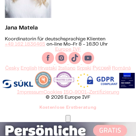
Jana Matela
Koordinatorin für deutschsprachige Klienten
+49 162 1836465
on-line Mo-Fr 8 - 16:30 Uhr
Europe IVF
Česky
English
Hrvatski
Italiano
Srpski
Русский
Română
Impressum
Cookies
ISO-9001-Zertifizierung
© 2026 Europe IVF
Kostenlose Erstberatung