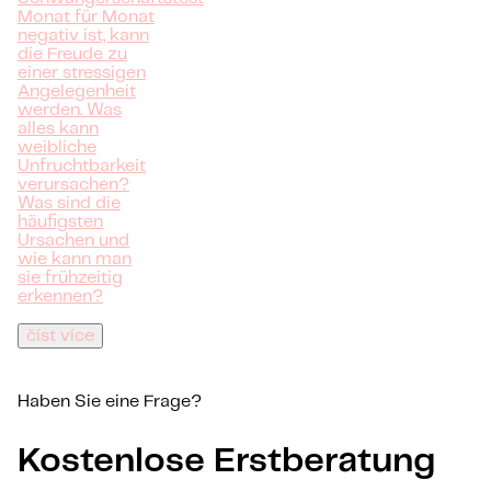
Monat für Monat
negativ ist, kann
die Freude zu
einer stressigen
Angelegenheit
werden. Was
alles kann
weibliche
Unfruchtbarkeit
verursachen?
Was sind die
häufigsten
Ursachen und
wie kann man
sie frühzeitig
erkennen?
číst více
Haben Sie eine Frage?
Kostenlose Erstberatung