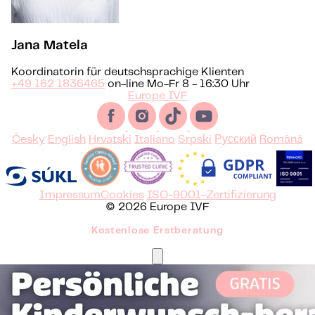
Jana Matela
Koordinatorin für deutschsprachige Klienten
+49 162 1836465
on-line Mo-Fr 8 - 16:30 Uhr
Europe IVF
Česky
English
Hrvatski
Italiano
Srpski
Русский
Română
Impressum
Cookies
ISO-9001-Zertifizierung
© 2026 Europe IVF
Kostenlose Erstberatung