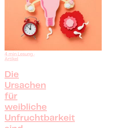
4 min Lesung ·
Artikel
Die
Ursachen
für
weibliche
Unfruchtbarkeit