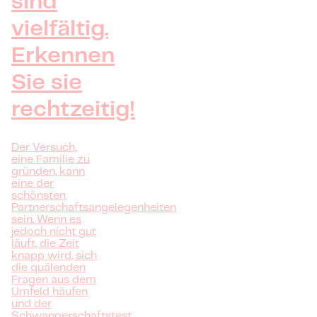
sind
vielfältig.
Erkennen
Sie sie
rechtzeitig!
Der Versuch,
eine Familie zu
gründen, kann
eine der
schönsten
Partnerschaftsangelegenheiten
sein. Wenn es
jedoch nicht gut
läuft, die Zeit
knapp wird, sich
die quälenden
Fragen aus dem
Umfeld häufen
und der
Schwangerschaftstest