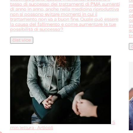
d
tasso di successo dei trattamenti di PMA aumenti
m
di anno in anno, anche nella medicina riproduttiva
c
non si possono evitare momenti in cui il
o
trattamento non va a buon fine. Quale può essere
c
la causa del fallimento e come aumentare le tue
i
possibilità di successo?
s
tr
číst více
5
min lettura · Articoli