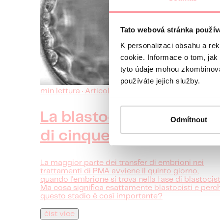
Tato webová stránka použív
K personalizaci obsahu a re
cookie. Informace o tom, jak
tyto údaje mohou zkombinovat
používáte jejich služby.
1
min lettura · Articoli
La blastocisti: embrione
Odmítnout
di cinque giorni
La maggior parte dei transfer di embrioni nei
trattamenti di PMA avviene il quinto giorno,
quando l'embrione si trova nella fase di blastocisti
Ma cosa significa esattamente blastocisti e perc
questo stadio è così importante?
číst více