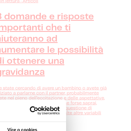
n lettura · Articoli
8 domande e risposte
importanti che ti
aiuteranno ad
aumentare le possibilità
di ottenere una
gravidanza
e state cercando di avere un bambino o avete già
niziato a parlarne con il partner, probabilmente
iete nel pieno dell’eccitazione e delle aspettative,
d è giusto che sia così! Ma come forse saprai,
imanere incinta non è solo una questione di
pporti non protetti, ci sono molte altre variabili
a considerare.
číst více
Více o cookies