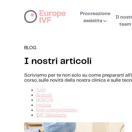
Procreazione
Il nost
assistita
team
BLOG
I nostri articoli
Scriviamo per te non solo su come prepararti all'
corso, sulle novità della nostra clinica e sulle tec
Tutti
Articoli
NOVITÁ
notizia
Non categorizzato
IVF Glossario