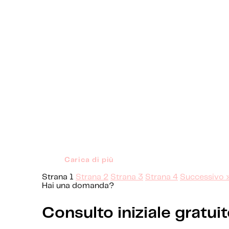
Carica di più
Strana
1
Strana
2
Strana
3
Strana
4
Successivo 
Hai una domanda?
Consulto iniziale gratui