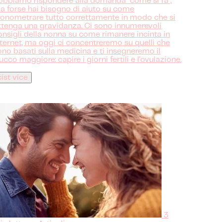
obbiamo rispondere alla domanda "come si fa",
a forse hai bisogno di aiuto su come
ronometrare tutto correttamente in modo che si
ttenga una gravidanza. Ci sono innumerevoli
onsigli della nonna su come rimanere incinta in
nternet, ma oggi ci concentreremo su quelli che
ono basati sulla medicina e ti insegneremo il
ucco maggiore: capire i giorni fertili e l'ovulazione.
číst více
3