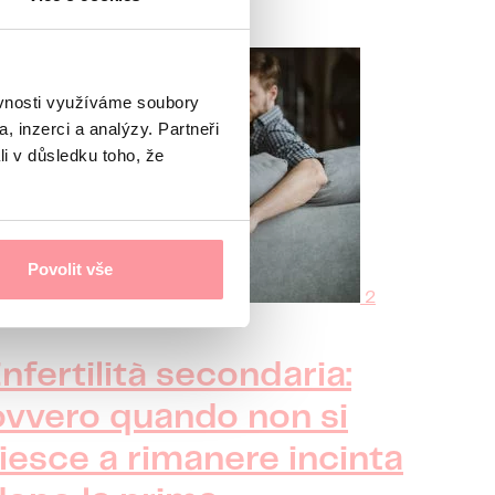
ěvnosti využíváme soubory
, inzerci a analýzy. Partneři
li v důsledku toho, že
Povolit vše
2
n lettura · Articoli
Infertilità secondaria:
ovvero quando non si
riesce a rimanere incinta