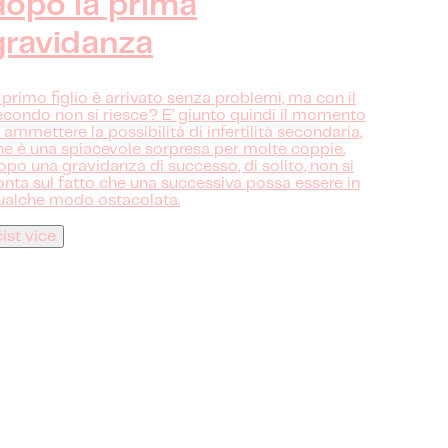
dopo la prima
gravidanza
l primo figlio è arrivato senza problemi, ma con il
econdo non si riesce? E’ giunto quindi il momento
 ammettere la possibilità di infertilità secondaria,
he è una spiacevole sorpresa per molte coppie.
opo una gravidanza di successo, di solito, non si
onta sul fatto che una successiva possa essere in
ualche modo ostacolata.
číst více