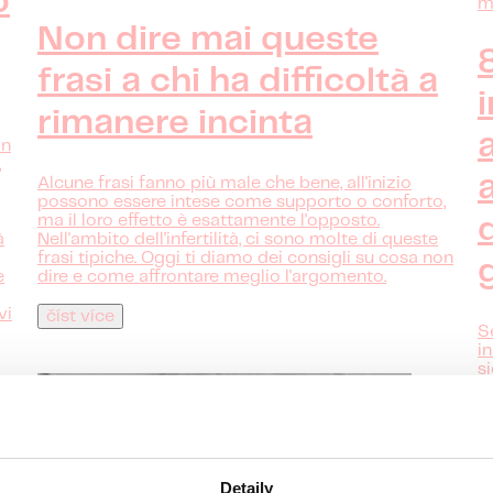
o
mi
Non dire mai queste
frasi a chi ha difficoltà a
rimanere incinta
in
,
Alcune frasi fanno più male che bene, all'inizio
possono essere intese come supporto o conforto,
ma il loro effetto è esattamente l'opposto.
à
Nell'ambito dell'infertilità, ci sono molte di queste
frasi tipiche. Oggi ti diamo dei consigli su cosa non
e
dire e come affrontare meglio l'argomento.
vi
číst více
S
i
s
e
r
ra
d
Detaily