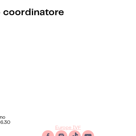
o coordinatore
ano
16.30
Europe IVF