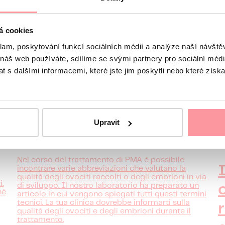
á cookies
klam, poskytování funkcí sociálních médií a analýze naší návšt
 náš web používáte, sdílíme se svými partnery pro sociální média
1
min lettura · Articoli
 s dalšími informacemi, které jste jim poskytli nebo které získa
Valutazione della qualità
degli ovociti e degli
Upravit
embrioni
mi
Nel corso del trattamento di PMA è possibile
incontrare varie abbreviazioni che valutano la
qualità degli ovociti raccolti o degli embrioni in via
.
di sviluppo. Il nostro laboratorio ha preparato un
hé
articolo in cui vengono spiegati tutti questi termini
tecnici. La tua clinica dovrebbe informarti sulla
qualità degli ovociti e degli embrioni durante il
trattamento.