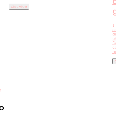
číst více
I
s
di
c
D
c
q
»
to