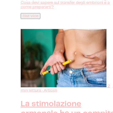
Cosa devi sapere sul transfer degli embrioni e a
come prepararti?
číst více
2
min lettura · Articoli
La stimolazione