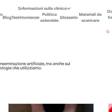
Informazioni sulla clinica
D
ro
Politica
Materiali da
Blog
Testimonianze
Glossario
fr
aziendale
scaricare
inseminazione artificiale, ma anche sul
nologie che utilizziamo.