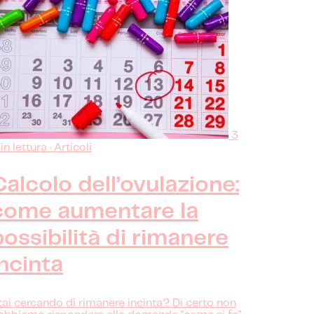
3
n lettura · Articoli
Calcolo dell’ovulazione:
come aumentare la
possibilità di rimanere
incinta
tai cercando di rimanere incinta? Di certo non