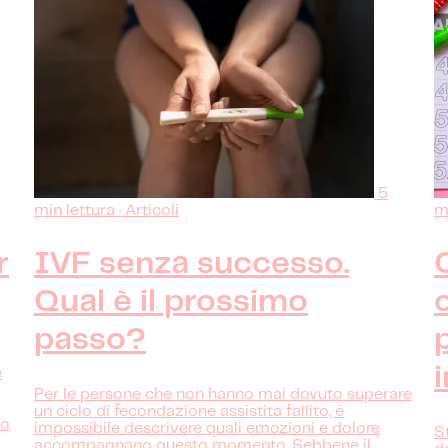
5
min lettura · Articoli
mi
r
IVF senza successo.
Qual è il prossimo
passo?
e
Per le persone che non hanno mai dovuto superare
un ciclo di fecondazione assistita fallito, è
to
impossibile descrivere quali emozioni e dolore
S
accompagnano questo momento. Sebbene il