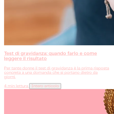
Test di gravidanza: quando farlo e come
leggere il risultato
Per tante donne il test di gravidanza è la prima risposta
concreta a una domanda che si portano dietro da
giorni.
4 min lettura
Intero articolo