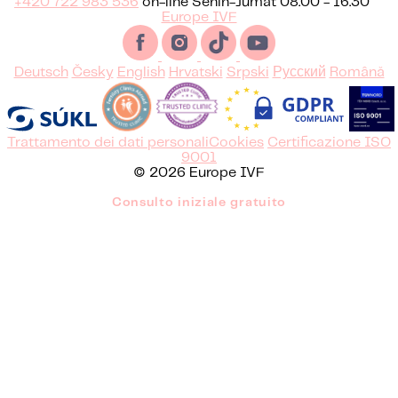
+420 722 983 536
on-line Senin-Jumat 08.00 - 16.30
Europe IVF
Deutsch
Česky
English
Hrvatski
Srpski
Русский
Română
Trattamento dei dati personali
Cookies
Certificazione ISO
9001
© 2026 Europe IVF
Consulto iniziale gratuito