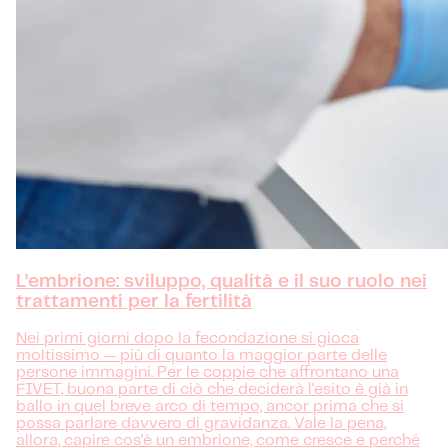
L’embrione: sviluppo, qualità e il suo ruolo nei
trattamenti per la fertilità
Nei primi giorni dopo la fecondazione si gioca
moltissimo — più di quanto la maggior parte delle
persone immagini. Per le coppie che affrontano una
FIVET, buona parte di ciò che deciderà l'esito è già in
ballo in quel breve arco di tempo, ancor prima che si
possa parlare davvero di gravidanza. Vale la pena,
allora, capire cos'è un embrione, come cresce e perché