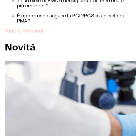
In un ciclo di PMA è consigliato trasferire uno o
più embrioni?
È opportuno eseguire la PGD/PGS in un ciclo di
PMA?
Tutte le domande
Novitá