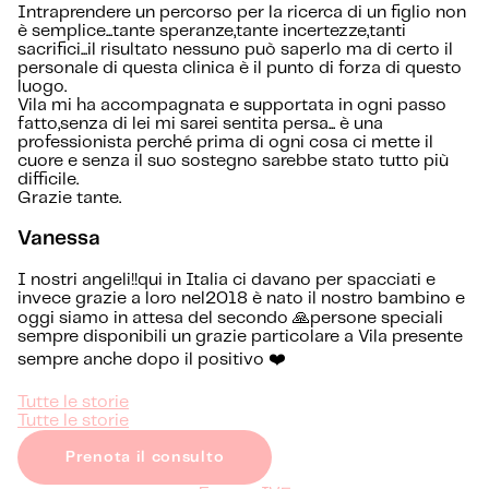
Intraprendere un percorso per la ricerca di un figlio non
è semplice...tante speranze,tante incertezze,tanti
sacrifici...il risultato nessuno può saperlo ma di certo il
personale di questa clinica è il punto di forza di questo
luogo.
Vila mi ha accompagnata e supportata in ogni passo
fatto,senza di lei mi sarei sentita persa... è una
professionista perché prima di ogni cosa ci mette il
cuore e senza il suo sostegno sarebbe stato tutto più
difficile.
Grazie tante.
Vanessa
I nostri angeli!!qui in Italia ci davano per spacciati e
invece grazie a loro nel2018 è nato il nostro bambino e
oggi siamo in attesa del secondo 🙏persone speciali
sempre disponibili un grazie particolare a Vila presente
sempre anche dopo il positivo ❤️
Tutte le storie
Tutte le storie
Prenota il consulto