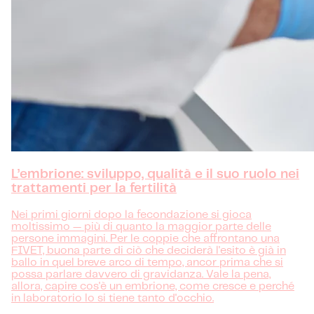
L’embrione: sviluppo, qualità e il suo ruolo nei
trattamenti per la fertilità
Nei primi giorni dopo la fecondazione si gioca
moltissimo — più di quanto la maggior parte delle
persone immagini. Per le coppie che affrontano una
FIVET, buona parte di ciò che deciderà l'esito è già in
ballo in quel breve arco di tempo, ancor prima che si
possa parlare davvero di gravidanza. Vale la pena,
allora, capire cos'è un embrione, come cresce e perché
in laboratorio lo si tiene tanto d'occhio.