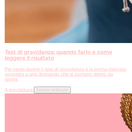
Test di gravidanza: quando farlo e come
leggere il risultato
Per tante donne il test di gravidanza è la prima risposta
concreta a una domanda che si portano dietro da
giorni.
4 min lettura
Intero articolo