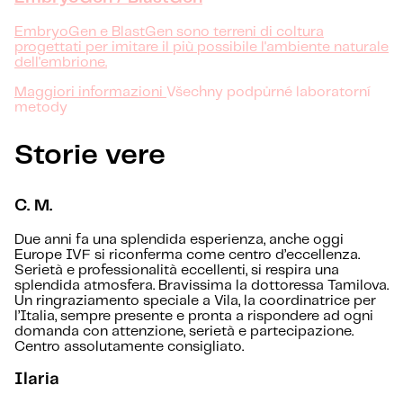
EmbryoGen e BlastGen sono terreni di coltura
progettati per imitare il più possibile l'ambiente naturale
dell'embrione.
Maggiori informazioni
Všechny podpůrné laboratorní
metody
Storie vere
C. M.
Due anni fa una splendida esperienza, anche oggi
Europe IVF si riconferma come centro d’eccellenza.
Serietà e professionalità eccellenti, si respira una
splendida atmosfera. Bravissima la dottoressa Tamilova.
Un ringraziamento speciale a Vila, la coordinatrice per
l’Italia, sempre presente e pronta a rispondere ad ogni
domanda con attenzione, serietà e partecipazione.
Centro assolutamente consigliato.
Ilaria