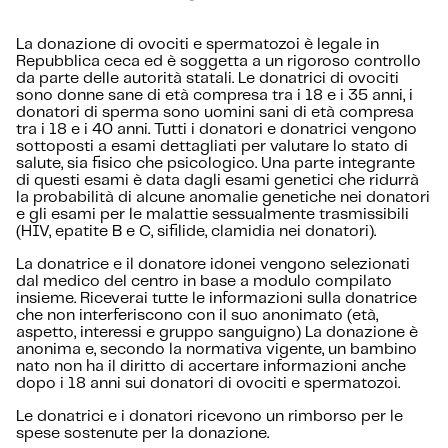
La donazione di ovociti e spermatozoi è legale in
Repubblica ceca ed è soggetta a un rigoroso controllo
da parte delle autorità statali. Le donatrici di ovociti
sono donne sane di età compresa tra i 18 e i 35 anni, i
donatori di sperma sono uomini sani di età compresa
tra i 18 e i 40 anni. Tutti i donatori e donatrici vengono
sottoposti a esami dettagliati per valutare lo stato di
salute, sia fisico che psicologico. Una parte integrante
di questi esami è data dagli esami genetici che ridurrà
la probabilità di alcune anomalie genetiche nei donatori
e gli esami per le malattie sessualmente trasmissibili
(HIV, epatite B e C, sifilide, clamidia nei donatori).
La donatrice e il donatore idonei vengono selezionati
dal medico del centro in base a modulo compilato
insieme. Riceverai tutte le informazioni sulla donatrice
che non interferiscono con il suo anonimato (età,
aspetto, interessi e gruppo sanguigno) La donazione è
anonima e, secondo la normativa vigente, un bambino
nato non ha il diritto di accertare informazioni anche
dopo i 18 anni sui donatori di ovociti e spermatozoi.
Le donatrici e i donatori ricevono un rimborso per le
spese sostenute per la donazione.