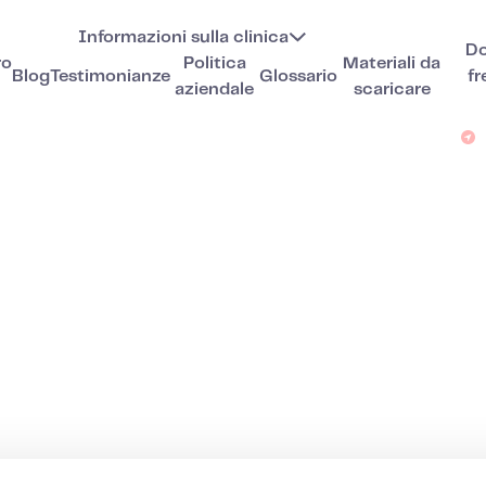
Informazioni sulla clinica
D
ro
Politica
Materiali da
Blog
Testimonianze
Glossario
fr
aziendale
scaricare