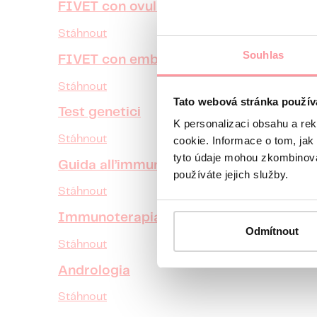
FIVET con ovuli donati
Stáhnout
Souhlas
FIVET con embrioni donati
Stáhnout
Tato webová stránka použív
Test genetici
K personalizaci obsahu a re
Stáhnout
cookie. Informace o tom, jak
tyto údaje mohou zkombinovat
Guida all’immunologia
používáte jejich služby.
Stáhnout
Immunoterapia
Odmítnout
Stáhnout
Andrologia
Stáhnout