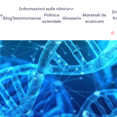
Informazioni sulla clinica
D
ro
Politica
Materiali da
Blog
Testimonianze
Glossario
fr
aziendale
scaricare