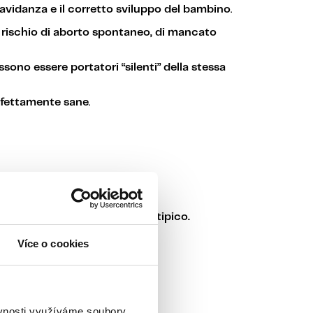
ravidanza e il corretto sviluppo del bambino
.
 rischio di aborto spontaneo, di mancato
sono essere portatori “silenti” della stessa
erfettamente sane
.
si manifestano a livello fenotipico.
Více o cookies
ěvnosti využíváme soubory