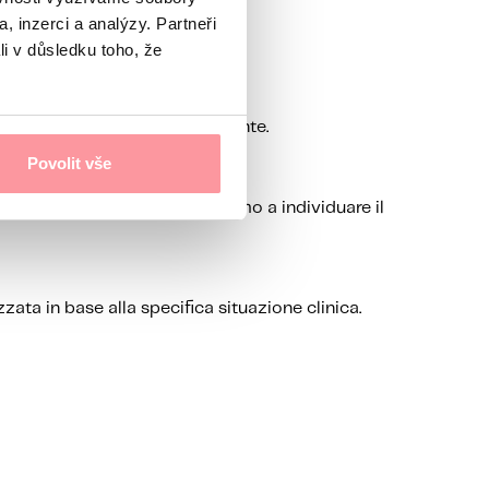
, inzerci a analýzy. Partneři
li v důsledku toho, že
sistente senza una causa apparente.
Povolit vše
’ambito della FIVET. Ti aiutiamo a individuare il
ata in base alla specifica situazione clinica.