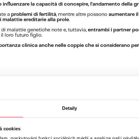
 influenzare la capacità di concepire, l’andamento della g
ate a
problemi di fertilità
, mentre altre possono
aumentare il
 malattie ereditarie alla prole
.
di malattie genetiche note e, tuttavia,
entrambi i partner pos
l loro futuro figlio.
importanza clinica anche nelle coppie che si considerano p
essere portatrici “silenti” di varianti genetiche che non 
Detaily
á cookies
nto
Test genetico degli embrioni
klam, poskytování funkcí sociálních médií a analýze naší návšt