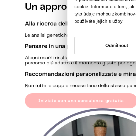
Un approccio genetico 
cookie. Informace o tom, jak
tyto údaje mohou zkombinovat
používáte jejich služby.
Alla ricerca della causa reale
Le analisi genetiche possono aiutare a chiarire cas
Odmítnout
Pensare in una prospettiva a lungo term
Alcuni esami risultano particolarmente utili prima
percorso più adatto e il momento giusto per ogni
Raccomandazioni personalizzate e mira
Non tutte le coppie necessitano dello stesso panne
Iniziate con una consulenza gratuita