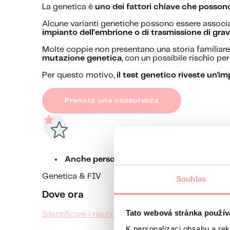
La genetica è
uno dei fattori chiave che possono
Alcune varianti genetiche possono essere associ
impianto dell’embrione o di trasmissione di gravi
Molte coppie non presentano una storia familiare 
mutazione genetica
, con un possibile rischio per i
Per questo motivo,
il test genetico riveste un'
Prenota una consulenza
Anche persone apparentemente sane possono 
Genetica & FIV
Souhlas
Dove ora
Tato webová stránka použív
Identificare i rischi occulti prima del concepime
K personalizaci obsahu a re