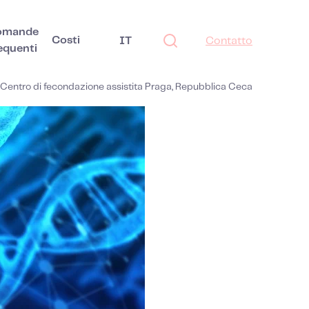
omande
Costi
IT
Contatto
equenti
Centro di fecondazione assistita Praga, Repubblica Ceca