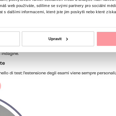
completo e approfondito
 náš web používáte, sdílíme se svými partnery pro sociální média
 s dalšími informacemi, které jste jim poskytli nebo které získa
i di aborti ricorrenti, fallimenti di impianto e infertilità per
Upravit
ine
 del concepimento, mentre altri sono indicati soprattutto nell
 indagine.
te
llo di test: l’estensione degli esami viene sempre personalizz