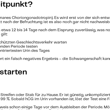
eitpunkt?
anes Choriongonadotropin). Es wird erst von der sich entwi
 nach der Befruchtung ist es also noch gar nicht nachweisbar
en etwa 12 bis 14 Tage nach dem Eisprung zuverlässig, was 
gilt:
chützten Geschlechtsverkehr warten
enden Periode testen
triertesten Urin des Tages
ert ein falsch negatives Ergebnis – die Schwangerschaft kan
starten
er Streifen oder Stab für zu Hause. Er ist günstig, unkompli
s 99 %. Sobald hCG im Urin vorhanden ist, löst der Test eine F
is schon einige Tage vor dem Ausbleiben der Periode. Mögl