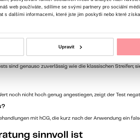
 náš web používáte, sdílíme se svými partnery pro sociální média
 s dalšími informacemi, které jste jim poskytli nebo které získa
iode trotzdem nicht, kann die Ursache woanders liegen: horm
ter durcheinander. Dann ist ein Arztbesuch ratsam.
Upravit
ests sind genauso zuverlässig wie die klassischen Streifen; si
G-Wert noch nicht hoch genug angestiegen, zeigt der Test neg
s?
sbehandlungen mit hCG, die kurz nach der Anwendung ein fals
atung sinnvoll ist