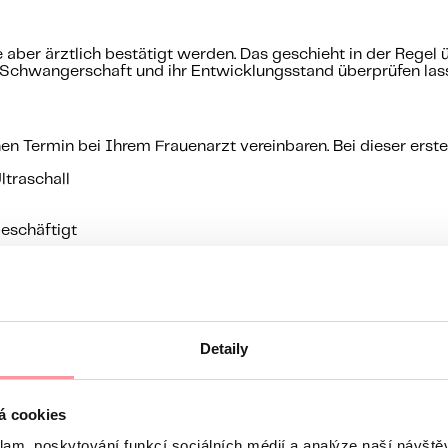
te aber ärztlich bestätigt werden. Das geschieht in der Regel 
ie Schwangerschaft und ihr Entwicklungsstand überprüfen las
inen Termin bei Ihrem Frauenarzt vereinbaren. Bei dieser ers
ltraschall
eschäftigt
zicht auf Alkohol und Zigaretten sowie auf Medikamente, die 
n Folsäure sind beide wichtig für die gesunde Entwicklung
Detaily
tiv ist?
á cookies
fig, dass keine Schwangerschaft vorliegt. Wenn Sie korrekt
klam, poskytování funkcí sociálních médií a analýze naší návšt
negativ ausfallen. Die einfache Lösung: nach ein paar Tagen 