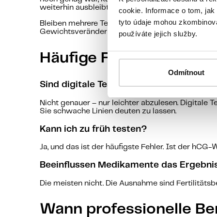
weiterhin ausbleibt.
cookie. Informace o tom, jak
tyto údaje mohou zkombinovat
Bleiben mehrere Tests negativ und kommt die Per
Gewichtsveränderungen bringen den Zyklus mitun
používáte jejich služby.
Häufige Fragen
Odmítnout
Sind digitale Tests genauer?
Nicht genauer – nur leichter abzulesen. Digitale T
Sie schwache Linien deuten zu lassen.
Kann ich zu früh testen?
Ja, und das ist der häufigste Fehler. Ist der hC
Beeinflussen Medikamente das Ergebni
Die meisten nicht. Die Ausnahme sind Fertilität
Wann professionelle Ber