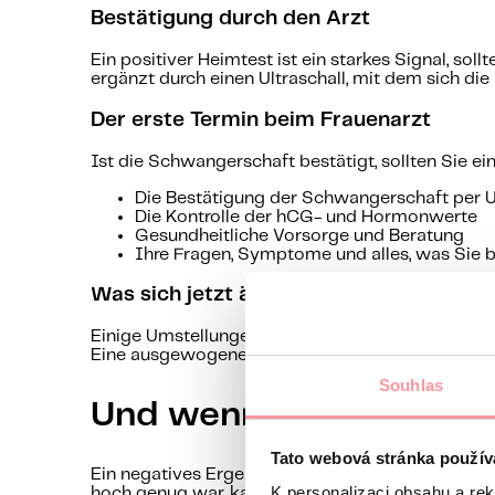
Bestätigung durch den Arzt
Ein positiver Heimtest ist ein starkes Signal, soll
ergänzt durch einen Ultraschall, mit dem sich d
Der erste Termin beim Frauenarzt
Ist die Schwangerschaft bestätigt, sollten Sie e
Die Bestätigung der Schwangerschaft per U
Die Kontrolle der hCG- und Hormonwerte
Gesundheitliche Vorsorge und Beratung
Ihre Fragen, Symptome und alles, was Sie b
Was sich jetzt ändern sollte
Einige Umstellungen lohnen sich sofort – der Ver
Eine ausgewogene Ernährung und die Einnahme vo
Souhlas
Und wenn der Test nega
Tato webová stránka použív
Ein negatives Ergebnis bedeutet nicht zwangsläu
K personalizaci obsahu a re
hoch genug war, kann der Test fälschlicherweise 