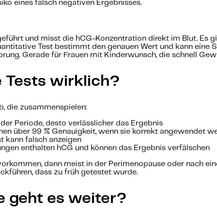
siko eines falsch negativen Ergebnisses.
führt und misst die hCG-Konzentration direkt im Blut. Es gibt
 quantitative Test bestimmt den genauen Wert und kann eine 
sprung. Gerade für Frauen mit Kinderwunsch, die schnell Gewi
e Tests wirklich?
b, die zusammenspielen:
der Periode, desto verlässlicher das Ergebnis
ichen über 99 % Genauigkeit, wenn sie korrekt angewendet w
st kann falsch anzeigen
ungen enthalten hCG und können das Ergebnis verfälschen
e vorkommen, dann meist in der Perimenopause oder nach eine
ückführen, dass zu früh getestet wurde.
ie geht es weiter?