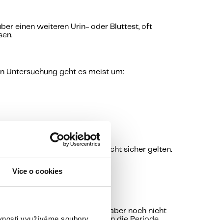
über einen weiteren Urin- oder Bluttest, oft
sen.
ten Untersuchung geht es meist um:
in der Schwangerschaft als nicht sicher gelten.
 des Kindes.
Více o cookies
 getestet haben, der hCG-Wert aber noch nicht
ěvnosti využíváme soubory
erneut testen – besonders, wenn die Periode