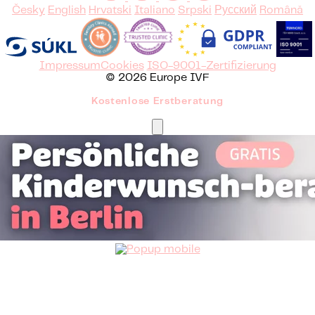
Česky
English
Hrvatski
Italiano
Srpski
Русский
Română
Impressum
Cookies
ISO-9001-Zertifizierung
© 2026 Europe IVF
Kostenlose Erstberatung