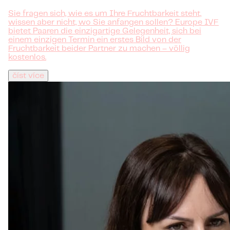
Sie fragen sich, wie es um Ihre Fruchtbarkeit steht,
wissen aber nicht, wo Sie anfangen sollen? Europe IVF
bietet Paaren die einzigartige Gelegenheit, sich bei
einem einzigen Termin ein erstes Bild von der
Fruchtbarkeit beider Partner zu machen – völlig
kostenlos.
číst více