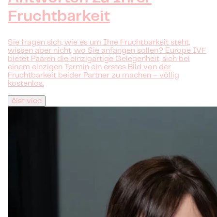
Fruchtbarkeit
Sie fragen sich, wie es um Ihre Fruchtbarkeit steht,
wissen aber nicht, wo Sie anfangen sollen? Europe IVF
bietet Paaren die einzigartige Gelegenheit, sich bei
einem einzigen Termin ein erstes Bild von der
Fruchtbarkeit beider Partner zu machen – völlig
kostenlos.
číst více