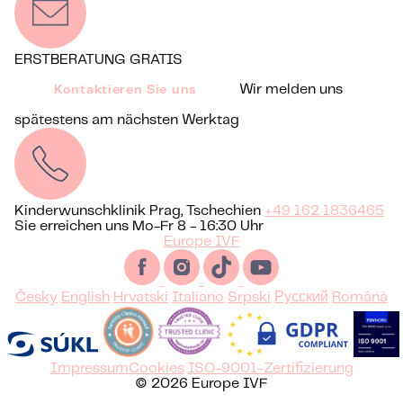
ERSTBERATUNG GRATIS
Wir melden uns
Kontaktieren Sie uns
spätestens am nächsten Werktag
Kinderwunschklinik Prag, Tschechien
+49 162 1836465
Sie erreichen uns Mo-Fr 8 - 16:30 Uhr
Europe IVF
Česky
English
Hrvatski
Italiano
Srpski
Русский
Română
Impressum
Cookies
ISO-9001-Zertifizierung
© 2026 Europe IVF