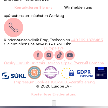
Wir melden uns
Kontaktieren Sie uns
spätestens am nächsten Werktag
Kinderwunschklinik Prag, Tschechien
+49 162 1836465
Sie erreichen uns Mo-Fr 8 - 16:30 Uhr
Europe IVF
Česky
English
Hrvatski
Italiano
Srpski
Русский
Română
Impressum
Cookies
ISO-9001-Zertifizierung
© 2026 Europe IVF
Kostenlose Erstberatung