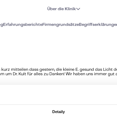
Über die Klinik
og
Erfahrungsberichte
Firmengrundsätze
Begriffserklärunge
 kurz mitteilen dass gestern, die kleine E. gesund das Licht d
um Dr. Kult für alles zu Danken! Wir haben uns immer gut a
 Behandlung der Unfruchtbarkeit
Detaily