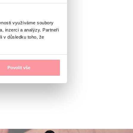
ěvnosti využíváme soubory
, inzerci a analýzy. Partneři
li v důsledku toho, že
Povolit vše