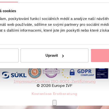
á cookies
Wir melden uns spätestens am nächsten Werktag
 uns
klam, poskytování funkcí sociálních médií a analýze naší návšt
 náš web používáte, sdílíme se svými partnery pro sociální média
 s dalšími informacemi, které jste jim poskytli nebo které získa
836465
Sie erreichen uns Mo-Fr 8 - 16:30 Uhr
Europe IVF
Upravit
Česky
English
Hrvatski
Italiano
Srpski
Русский
Română
Impressum
Cookies
ISO-9001-Zertifizierung
© 2026 Europe IVF
Kostenlose Erstberatung