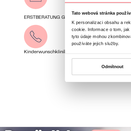
Tato webová stránka použív
ERSTBERATUNG GRATIS
Kontaktieren Sie
K personalizaci obsahu a re
cookie. Informace o tom, jak
tyto údaje mohou zkombinovat
používáte jejich služby.
Kinderwunschklinik Prag, Tschechien
+49 162 1
Odmítnout