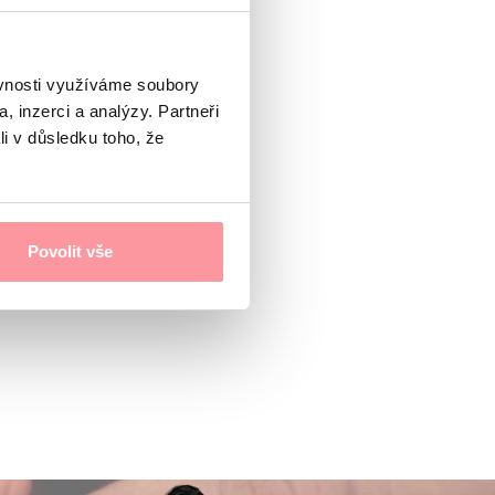
ěvnosti využíváme soubory
, inzerci a analýzy. Partneři
li v důsledku toho, že
Povolit vše