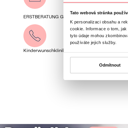
Tato webová stránka použív
ERSTBERATUNG GRATIS
Kontaktieren Sie
K personalizaci obsahu a re
cookie. Informace o tom, jak
tyto údaje mohou zkombinovat
používáte jejich služby.
Kinderwunschklinik Prag, Tschechien
+49 162 1
Odmítnout