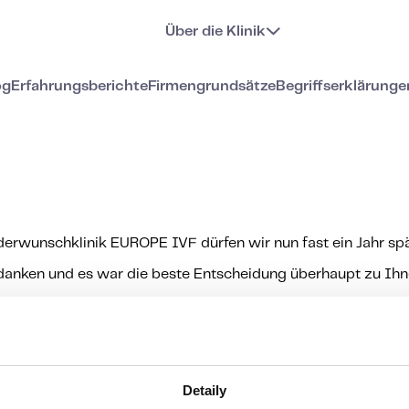
Über die Klinik
og
Erfahrungsberichte
Firmengrundsätze
Begriffserklärunge
nderwunschklinik EUROPE IVF dürfen wir nun fast ein Jahr s
danken und es war die beste Entscheidung überhaupt zu Ihn
 Behandlung der Unfruchtbarkeit
Detaily