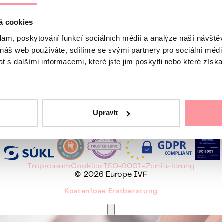
á cookies
Wir melden uns spätestens am nächsten Werktag
 uns
klam, poskytování funkcí sociálních médií a analýze naší návšt
 náš web používáte, sdílíme se svými partnery pro sociální média
 s dalšími informacemi, které jste jim poskytli nebo které získa
836465
Sie erreichen uns Mo-Fr 8 - 16:30 Uhr
Europe IVF
Upravit
Česky
English
Hrvatski
Italiano
Srpski
Русский
Română
Impressum
Cookies
ISO-9001-Zertifizierung
© 2026 Europe IVF
Kostenlose Erstberatung