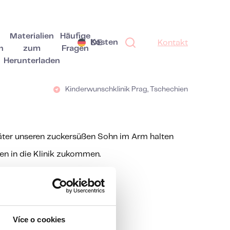
Materialien
Häufige
Kosten
DE
Kontakt
n
zum
Fragen
Herunterladen
Kinderwunschklinik Prag, Tschechien
päter unseren zuckersüßen Sohn im Arm halten
en in die Klinik zukommen.
Více o cookies