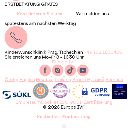
ERSTBERATUNG GRATIS
Wir melden uns
Kontaktieren Sie uns
spätestens am nächsten Werktag
Kinderwunschklinik Prag, Tschechien
+49 162 1836465
Sie erreichen uns Mo-Fr 8 - 16:30 Uhr
Europe IVF
Česky
English
Hrvatski
Italiano
Srpski
Русский
Română
Impressum
Cookies
ISO-9001-Zertifizierung
© 2026 Europe IVF
Kostenlose Erstberatung