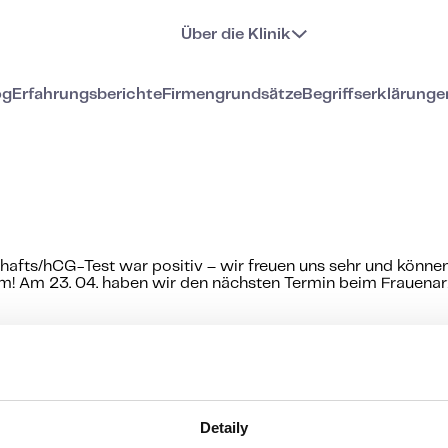
Über die Klinik
og
Erfahrungsberichte
Firmengrundsätze
Begriffserklärunge
chafts/hCG-Test war positiv – wir freuen uns sehr und können
am! Am 23. 04. haben wir den nächsten Termin beim Frauenarz
 Behandlung der Unfruchtbarkeit
Detaily