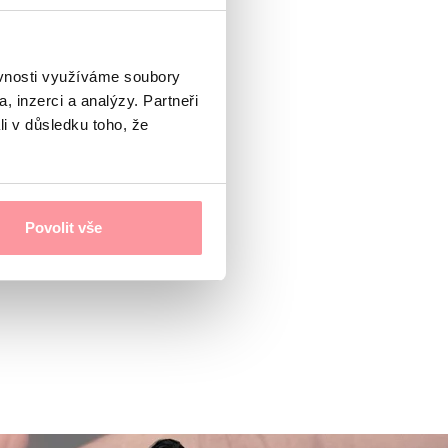
ěvnosti využíváme soubory
, inzerci a analýzy. Partneři
li v důsledku toho, že
Povolit vše