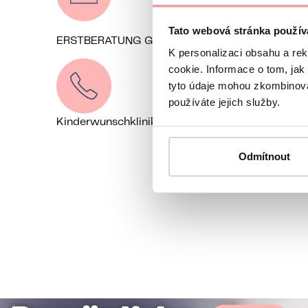
Tato webová stránka použív
ERSTBERATUNG GRATIS
Kontaktieren Sie
K personalizaci obsahu a re
cookie. Informace o tom, jak
tyto údaje mohou zkombinovat
používáte jejich služby.
Kinderwunschklinik Prag, Tschechien
+49 162 1
Odmítnout