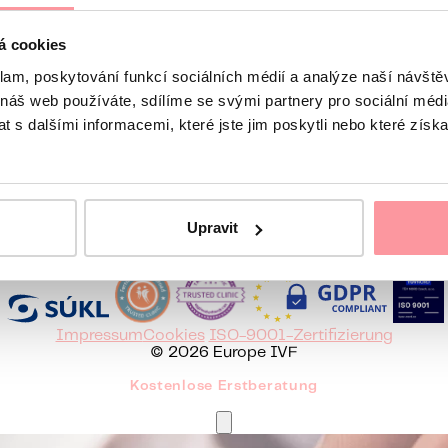
á cookies
Wir melden uns spätestens am nächsten Werktag
 uns
klam, poskytování funkcí sociálních médií a analýze naší návšt
 náš web používáte, sdílíme se svými partnery pro sociální média
 s dalšími informacemi, které jste jim poskytli nebo které získa
836465
Sie erreichen uns Mo-Fr 8 - 16:30 Uhr
Europe IVF
Upravit
Česky
English
Hrvatski
Italiano
Srpski
Русский
Română
Impressum
Cookies
ISO-9001-Zertifizierung
© 2026 Europe IVF
Kostenlose Erstberatung