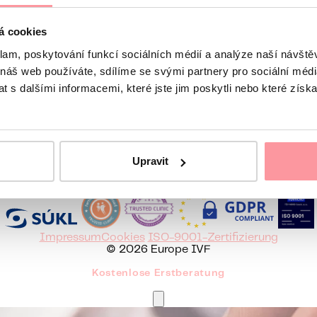
á cookies
Wir melden uns spätestens am nächsten Werktag
 uns
klam, poskytování funkcí sociálních médií a analýze naší návšt
 náš web používáte, sdílíme se svými partnery pro sociální média
 s dalšími informacemi, které jste jim poskytli nebo které získa
836465
Sie erreichen uns Mo-Fr 8 - 16:30 Uhr
Europe IVF
Upravit
Česky
English
Hrvatski
Italiano
Srpski
Русский
Română
Impressum
Cookies
ISO-9001-Zertifizierung
© 2026 Europe IVF
Kostenlose Erstberatung