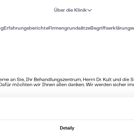
Über die Klinik
og
Erfahrungsberichte
Firmengrundsätze
Begriffserklärunge
erne an Sie, Ihr Behandlungszentrum, Herrn Dr. Kult und die 
 Dafür möchten wir Ihnen allen danken. Wir werden sicher i
 Behandlung der Unfruchtbarkeit
Detaily