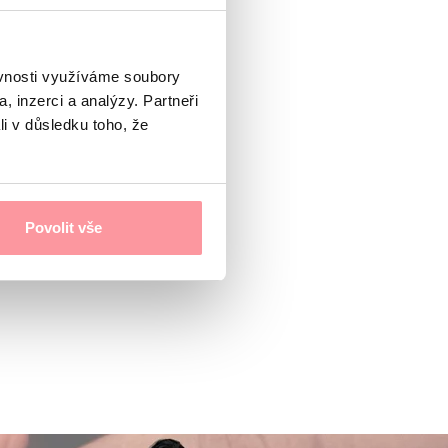
ěvnosti využíváme soubory
, inzerci a analýzy. Partneři
li v důsledku toho, že
Povolit vše