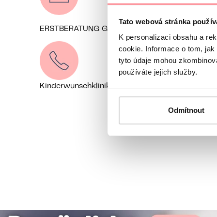
Tato webová stránka použív
ERSTBERATUNG GRATIS
Kontaktieren Sie
K personalizaci obsahu a re
cookie. Informace o tom, jak
tyto údaje mohou zkombinovat
používáte jejich služby.
Kinderwunschklinik Prag, Tschechien
+49 162 1
Odmítnout