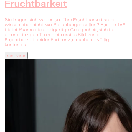
Fruchtbarkeit
Sie fragen sich, wie es um Ihre Fruchtbarkeit steht,
wissen aber nicht, wo Sie anfangen sollen? Europe IVF
bietet Paaren die einzigartige Gelegenheit, sich bei
einem einzigen Termin ein erstes Bild von der
Fruchtbarkeit beider Partner zu machen – völlig
kostenlos.
číst více