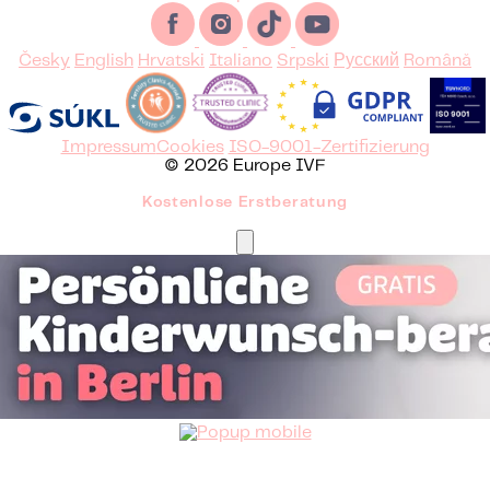
Česky
English
Hrvatski
Italiano
Srpski
Русский
Română
Impressum
Cookies
ISO-9001-Zertifizierung
© 2026 Europe IVF
Kostenlose Erstberatung