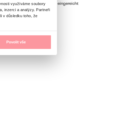
ěvnosti využíváme soubory
n nicht ohne Ihre Zustimmung eingereicht
, inzerci a analýzy. Partneři
li v důsledku toho, že
Povolit vše