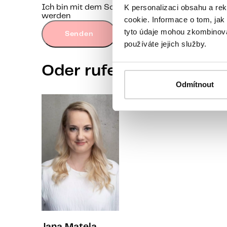
K personalizaci obsahu a re
Ich bin mit dem Schutz personenbezogener Date
werden
cookie. Informace o tom, jak
tyto údaje mohou zkombinovat
Senden
používáte jejich služby.
Oder rufen Sie eine uns
Odmítnout