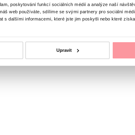
klam, poskytování funkcí sociálních médií a analýze naší návšt
n einverstanden.
Datenschutzrichtlinien
Das Formular kan
 náš web používáte, sdílíme se svými partnery pro sociální média
 s dalšími informacemi, které jste jim poskytli nebo které získa
erer Koordinatorinnen an
Upravit