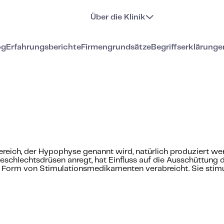
Über die Klinik
og
Erfahrungsberichte
Firmengrundsätze
Begriffserklärunge
reich, der Hypophyse genannt wird, natürlich produziert wer
Geschlechtsdrüsen anregt, hat Einfluss auf die Ausschüttung
orm von Stimulationsmedikamenten verabreicht. Sie stimulie