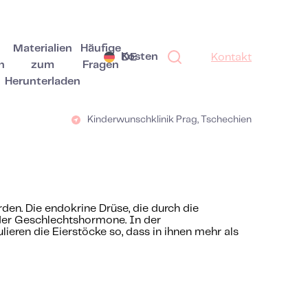
Materialien
Häufige
Kosten
DE
Kontakt
n
zum
Fragen
Herunterladen
Kinderwunschklinik Prag, Tschechien
den. Die endokrine Drüse, die durch die
 der Geschlechtshormone. In der
ren die Eierstöcke so, dass in ihnen mehr als