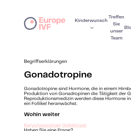
Treffen
Kinderwunsch
Sie
Bl
unser
Team
Begriffserklärungen
Gonadotropine
Gonadotropine
sind Hormone, die in einem Hirnbe
Produktion von
Gonadropinen
die Tätigkeit der 
Reproduktionsmedizin werden diese Hormone in F
ein Follikel heranwächst.
Wohin weiter
Karyotypanalyse
Gelbkörper
Haben Sie eine Frage?