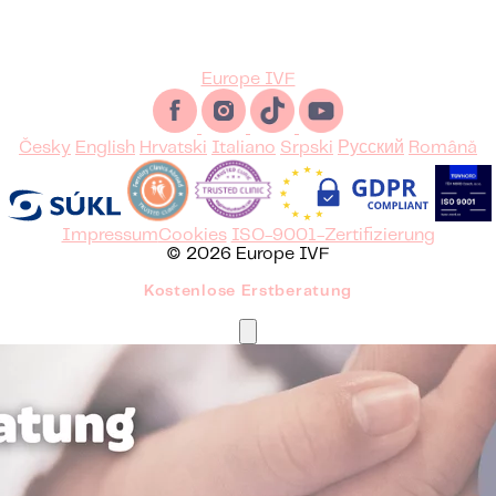
Europe IVF
Česky
English
Hrvatski
Italiano
Srpski
Русский
Română
Impressum
Cookies
ISO-9001-Zertifizierung
© 2026 Europe IVF
Kostenlose Erstberatung