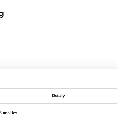
g
Detaily
den selbstverständlich diskret und vertraulich behandelt.
elt und unterliegen den Regeln unserer
Datenschutzrichtlinie
á cookies