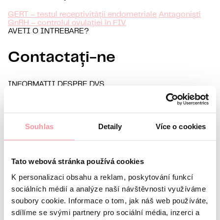
GERT – testul receptivității endometriale
Antagoniști
GnRH – controlul ovulației în FIV
AVETI O INTREBARE?
Contactați-ne
INFORMAȚII DESPRE DVS
Prenume
Nume
E-mail
Souhlas
Detaily
Více o cookies
Limbă preferată
Sunt interesat de
Tato webová stránka používá cookies
Orice comunicare este cât se poate de discretă, nu vă
K personalizaci obsahu a reklam, poskytování funkcí
sociálních médií a analýze naší návštěvnosti využíváme
soubory cookie. Informace o tom, jak náš web používáte,
sdílíme se svými partnery pro sociální média, inzerci a