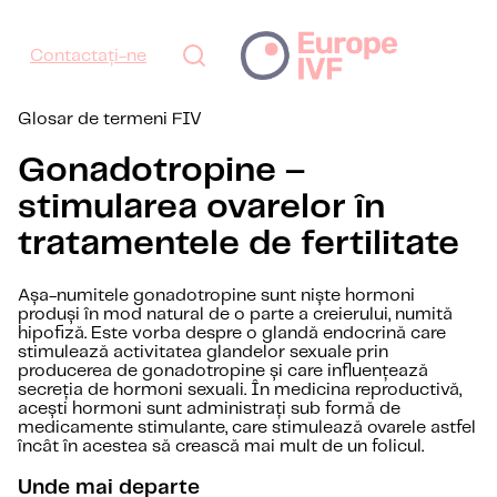
Contactați-ne
Glosar de termeni FIV
Gonadotropine –
stimularea ovarelor în
tratamentele de fertilitate
Așa-numitele gonadotropine sunt niște hormoni
produși în mod natural de o parte a creierului, numită
hipofiză. Este vorba despre o glandă endocrină care
stimulează activitatea glandelor sexuale prin
producerea de gonadotropine și care influențează
secreția de hormoni sexuali. În medicina reproductivă,
acești hormoni sunt administrați sub formă de
medicamente stimulante, care stimulează ovarele astfel
încât în acestea să crească mai mult de un folicul.
Unde mai departe