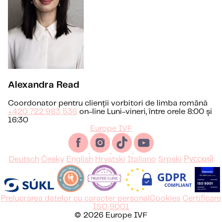
Alexandra Read
Coordonator pentru clienții vorbitori de limba română
+420 722 983 536
on-line Luni-vineri, între orele 8:00 și
16:30
Europe IVF
Deutsch
Česky
English
Hrvatski
Italiano
Srpski
Русский
Prelucrarea datelor cu caracter personal
Cookies
Certificare
ISO 9001
© 2026 Europe IVF