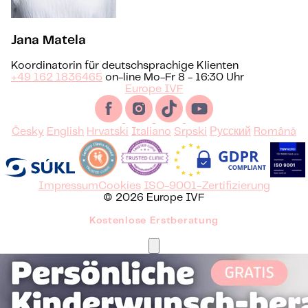
Jana Matela
Koordinatorin für deutschsprachige Klienten
+49 162 1836465
on-line Mo-Fr 8 - 16:30 Uhr
Europe IVF
Česky
English
Hrvatski
Italiano
Srpski
Русский
Română
Impressum
Cookies
ISO-9001-Zertifizierung
© 2026 Europe IVF
Kostenlose Erstberatung