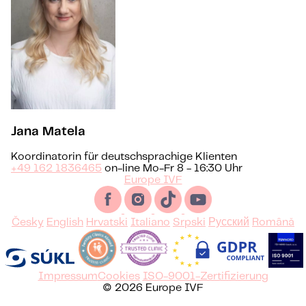
Jana Matela
Koordinatorin für deutschsprachige Klienten
+49 162 1836465
on-line Mo-Fr 8 - 16:30 Uhr
Europe IVF
Česky
English
Hrvatski
Italiano
Srpski
Русский
Română
Impressum
Cookies
ISO-9001-Zertifizierung
© 2026 Europe IVF