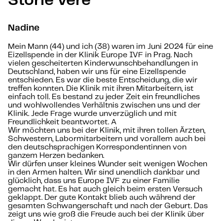
Storie vere
Nadine
Mein Mann (44) und ich (38) waren im Juni 2024 für eine
Eizellspende in der Klinik Europe IVF in Prag. Nach
vielen gescheiterten Kinderwunschbehandlungen in
Deutschland, haben wir uns für eine Eizellspende
entschieden. Es war die beste Entscheidung, die wir
treffen konnten. Die Klinik mit ihren Mitarbeitern, ist
einfach toll. Es bestand zu jeder Zeit ein freundliches
und wohlwollendes Verhältnis zwischen uns und der
Klinik. Jede Frage wurde unverzüglich und mit
Freundlichkeit beantwortet. A
Wir möchten uns bei der Klinik, mit ihren tollen Ärzten,
Schwestern, Labormitarbeitern und vorallem auch bei
den deutschsprachigen Korrespondentinnen von
ganzem Herzen bedanken.
Wir dürfen unser kleines Wunder seit wenigen Wochen
in den Armen halten. Wir sind unendlich dankbar und
glücklich, dass uns Europe IVF zu einer Familie
gemacht hat. Es hat auch gleich beim ersten Versuch
geklappt. Der gute Kontakt blieb auch während der
gesamten Schwangerschaft und nach der Geburt. Das
zeigt uns wie groß die Freude auch bei der Klinik über