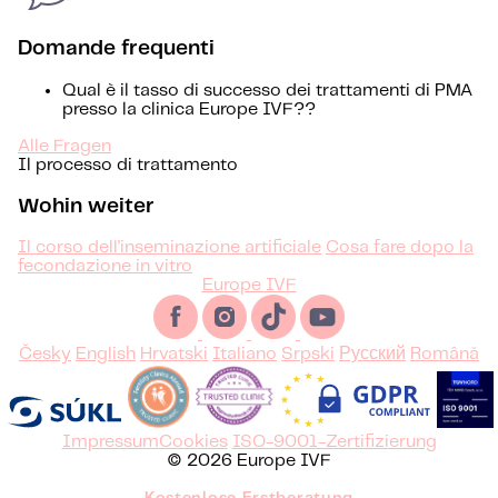
Domande frequenti
Qual è il tasso di successo dei trattamenti di PMA
presso la clinica Europe IVF??
Alle Fragen
Il processo di trattamento
Wohin weiter
Il corso dell'inseminazione artificiale
Cosa fare dopo la
fecondazione in vitro
Europe IVF
Česky
English
Hrvatski
Italiano
Srpski
Русский
Română
Impressum
Cookies
ISO-9001-Zertifizierung
© 2026 Europe IVF