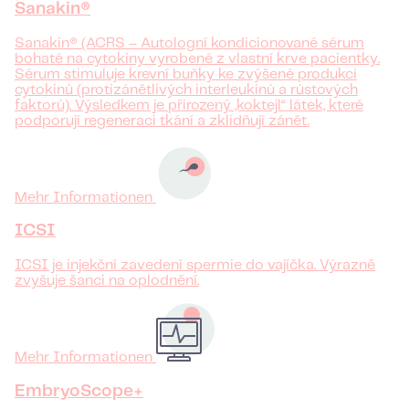
Sanakin®
Sanakin® (ACRS – Autologní kondicionované sérum
bohaté na cytokiny vyrobené z vlastní krve pacientky.
Sérum stimuluje krevní buňky ke zvýšené produkci
cytokinů (protizánětlivých interleukinů a růstových
faktorů). Výsledkem je přirozený „koktejl“ látek, které
podporují regeneraci tkání a zklidňují zánět.
Mehr Informationen
ICSI
ICSI je injekční zavedení spermie do vajíčka. Výrazně
zvyšuje šanci na oplodnění.
Mehr Informationen
EmbryoScope+