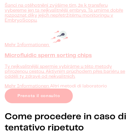
Šanci na otěhotnění zvýšíme tím, že k transferu
vybereme jen ta nejkvalitnější embrya. Ta umíme dobře
rozpoznat díky jejich nepřetržitému monitoringu v
EmbryoScopu.
Mehr Informationen
Microfluidic sperm sorting chips
Ty nejkvalitnější spermie vybíráme u této metody
přirozenou cestou. Aktivním průchodem přes bariéru se
oddělí ty zdravé od nekvalitních.
Mehr Informationen
Altri metodi di laboratorio
Prenota il consulto
Come procedere in caso di
tentativo ripetuto