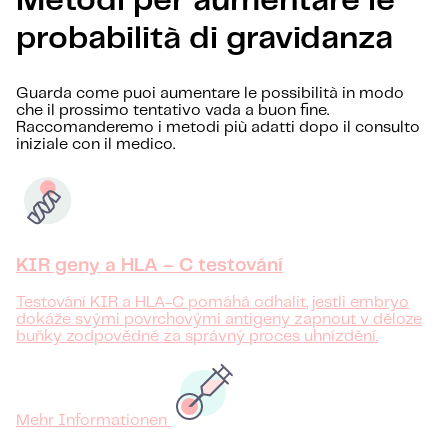
Metodi per aumentare le
probabilità di gravidanza
Guarda come puoi aumentare le possibilità in modo
che il prossimo tentativo vada a buon fine.
Raccomanderemo i metodi più adatti dopo il consulto
iniziale con il medico.
KIR geny a HLA – C testování
Testování KIR a HLA-C pomáhá odhalit, jestli embryo
dokáže svými povrchovými antigeny zapnout v děloze
buňky zodpovědné za správný proces uhnízdění.
Mehr Informationen