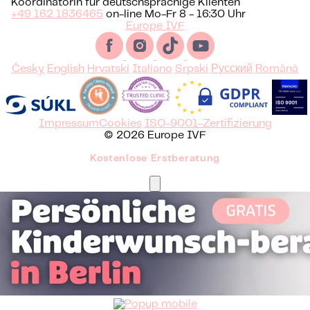
Koordinatorin für deutschsprachige Klienten
+49 162 1836465
on-line Mo-Fr 8 - 16:30 Uhr
Europe IVF
Česky
English
Hrvatski
Italiano
Srpski
Русский
Română
Impressum
Cookies
ISO-9001-Zertifizierung
© 2026 Europe IVF
Kostenlose Erstberatung