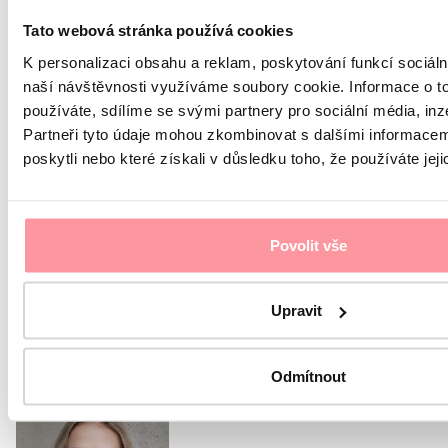
Tato webová stránka používá cookies
K personalizaci obsahu a reklam, poskytování funkcí sociáln
naší návštěvnosti využíváme soubory cookie. Informace o t
nebojte se zeptat na cokoliv
používáte, sdílíme se svými partnery pro sociální média, inz
Partneři tyto údaje mohou zkombinovat s dalšími informacemi
Veškerá komunikace je šifrována pomocí SSL a řídí
se pravidly našich
Zásad ochrany osobních údajů
poskytli nebo které získali v důsledku toho, že používáte jeji
Souhlasím s
ochranou osobních údajů
Bez vašeho
souhlasu nelze formulář odeslat
Odeslat formulář
Povolit vše
Nebo zavolejte naší
Upravit
koordinátorce
Odmítnout