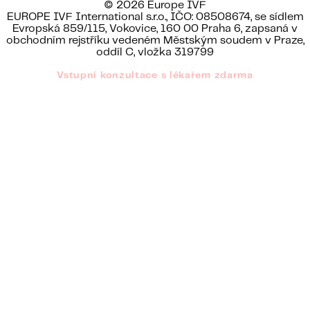
© 2026 Europe IVF
EUROPE IVF International s.r.o., IČO: 08508674, se sídlem
Evropská 859/115, Vokovice, 160 00 Praha 6, zapsaná v
obchodním rejstříku vedeném Městským soudem v Praze,
oddíl C, vložka 319799
Vstupní konzultace s lékařem zdarma