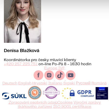
Denisa Blažková
Koordinátorka pro česky mluvící klienty
+420 257 225 751
on-line Po-Pá 8 - 16:30 hodin
Europe IVF
Deutsch
English
Hrvatski
Italiano
Srpski
Русский
Română
Zpracování osobních údajů
Cookies
Výroční zprávy
tkáňového zařízení
ISO 9001 certifikace