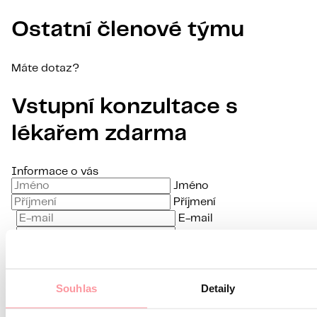
Ostatní členové týmu
Máte dotaz?
Vstupní konzultace s
lékařem zdarma
Informace o vás
Jméno
Příjmení
E-mail
Jazyk komunikace
Mám zájem o
Souhlas
Detaily
Jaký je váš dotaz?
Komunikace je maximálně diskrétní,