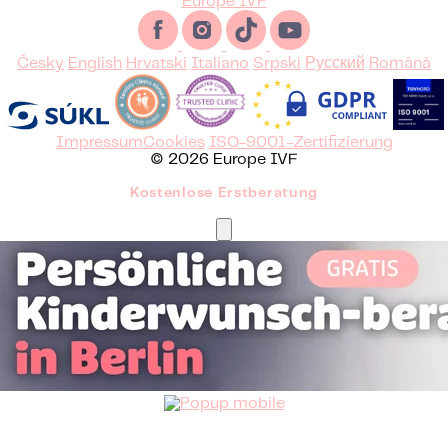
Europe IVF
Česky
English
Hrvatski
Italiano
Srpski
Русский
Română
Impressum
Cookies
ISO-9001-Zertifizierung
© 2026 Europe IVF
Kostenlose Erstberatung