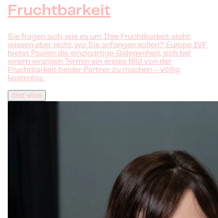
Fruchtbarkeit
Sie fragen sich, wie es um Ihre Fruchtbarkeit steht,
wissen aber nicht, wo Sie anfangen sollen? Europe IVF
bietet Paaren die einzigartige Gelegenheit, sich bei
einem einzigen Termin ein erstes Bild von der
Fruchtbarkeit beider Partner zu machen – völlig
kostenlos.
číst více