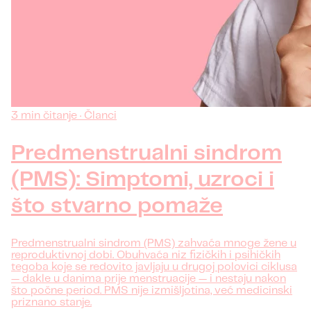
3 min čitanje · Članci
Predmenstrualni sindrom
(PMS): Simptomi, uzroci i
što stvarno pomaže
Predmenstrualni sindrom (PMS) zahvaća mnoge žene u
reproduktivnoj dobi. Obuhvaća niz fizičkih i psihičkih
tegoba koje se redovito javljaju u drugoj polovici ciklusa
— dakle u danima prije menstruacije — i nestaju nakon
što počne period. PMS nije izmišljotina, već medicinski
priznano stanje.