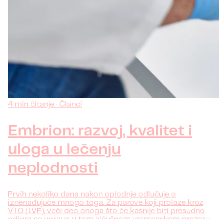
4 min čitanje · Članci
Embrion: razvoj, kvalitet i
uloga u lečenju
neplodnosti
Prvih nekoliko dana nakon oplodnje odlučuje o
iznenađujuće mnogo toga. Za parove koji prolaze kroz
VTO (IVF), veći deo onoga što će kasnije biti presudno