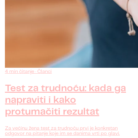
4 min čitanje · Članci
Test za trudnoću: kada ga
napraviti i kako
protumačiti rezultat
Za većinu žena test za trudnoću prvi je konkretan
odgovor na pitanje koje im se danima vrti po glavi.