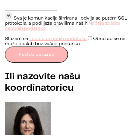
Sva je komunikacija šifrirana i odvija se putem SSL
protokola, a podliježe pravilima naših
Načela zaštite
osobnih podataka
Slažem se
zaštita osobnih podataka
Obrazac se ne
može poslati bez vašeg pristanka
Poslati obrazac
Ili nazovite našu
koordinatoricu