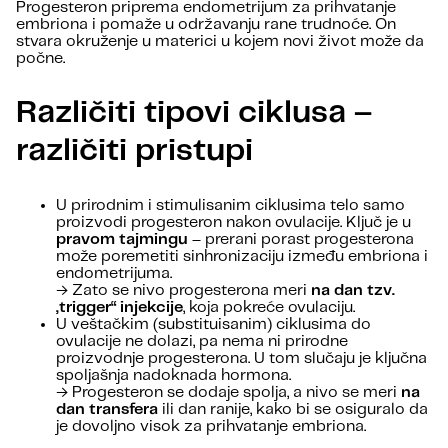
Progesteron priprema endometrijum za prihvatanje
embriona i pomaže u održavanju rane trudnoće. On
stvara okruženje u materici u kojem novi život može da
počne.
Različiti tipovi ciklusa –
različiti pristupi
U prirodnim i stimulisanim ciklusima telo samo
proizvodi progesteron nakon ovulacije. Ključ je u
pravom tajmingu
– prerani porast progesterona
može poremetiti sinhronizaciju između embriona i
endometrijuma.
→ Zato se nivo progesterona meri
na dan tzv.
„trigger“ injekcije
, koja pokreće ovulaciju.
U veštačkim (substituisanim) ciklusima do
ovulacije ne dolazi, pa nema ni prirodne
proizvodnje progesterona. U tom slučaju je ključna
spoljašnja nadoknada hormona.
→ Progesteron se dodaje spolja, a nivo se meri
na
dan transfera
ili dan ranije, kako bi se osiguralo da
je dovoljno visok za prihvatanje embriona.