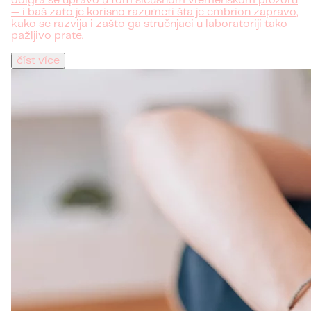
odigra se upravo u tom sićušnom vremenskom prozoru
— i baš zato je korisno razumeti šta je embrion zapravo,
kako se razvija i zašto ga stručnjaci u laboratoriji tako
pažljivo prate.
číst více