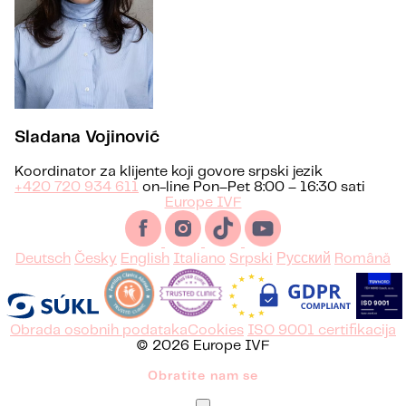
Sladana Vojinović
Koordinator za klijente koji govore srpski jezik
+420 720 934 611
on-line Pon–Pet 8:00 – 16:30 sati
Europe IVF
Deutsch
Česky
English
Italiano
Srpski
Русский
Română
Obrada osobnih podataka
Cookies
ISO 9001 certifikacija
© 2026 Europe IVF
Obratite nam se