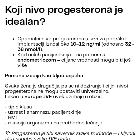
Koji nivo progesterona je
idealan?
Optimalni nivo progesterona u krvi za podršku
implantaciji iznosi oko
10–12 ng/ml
(odnosno
32–
38 nmol/l
).
Kod nekih pacijentkinja – na primer sa
endometriozom
– ciljane vrednosti mogu biti još
više
Personalizacija kao ključ uspeha
Svaka žena je drugačija, pa se ni doziranje i ciljni nivoi
progesterona ne mogu postaviti univerzalno.
Lekari u
Europe IVF
uvek uzimaju u obzir:
• tip ciklusa
• uzrast i anamnezu pacijentkinje
• BMI
• reakciju organizma na prethodno lečenje
💜
Progesteron je tihi saveznik svake trudnoće — i ključni
deo uspeha svake IVF priče.