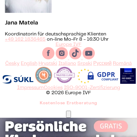
Jana Matela
Koordinatorin für deutschsprachige Klienten
+49 162 1836465
on-line Mo-Fr 8 - 16:30 Uhr
Europe IVF
Česky
English
Hrvatski
Italiano
Srpski
Русский
Română
Impressum
Cookies
ISO-9001-Zertifizierung
© 2026 Europe IVF
Kostenlose Erstberatung