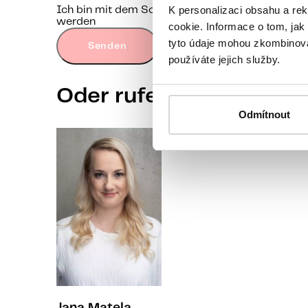
K personalizaci obsahu a re
Ich bin mit dem Schutz personenbezogener Date
werden
cookie. Informace o tom, jak
tyto údaje mohou zkombinovat
Senden
používáte jejich služby.
Oder rufen Sie eine uns
Odmítnout