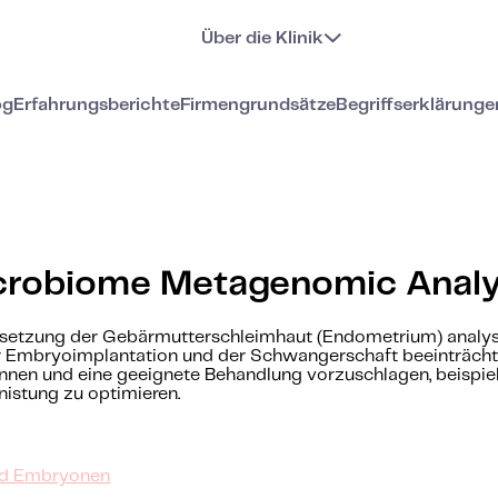
Über die Klinik
og
Erfahrungsberichte
Firmengrundsätze
Begriffserklärunge
robiome Metagenomic Analy
nsetzung der Gebärmutterschleimhaut (Endometrium) analysi
er Embryoimplantation und der Schwangerschaft beeinträchtig
ennen und eine geeignete Behandlung vorzuschlagen, beispie
istung zu optimieren.
und Embryonen