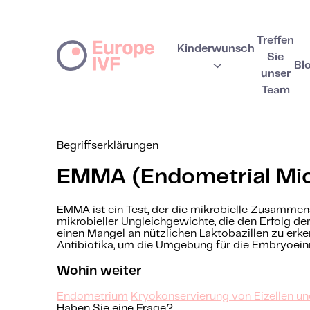
Treffen
Kinderwunsch
Sie
Bl
unser
Team
Begriffserklärungen
EMMA (Endometrial Mic
EMMA ist ein Test, der die mikrobielle Zusamme
mikrobieller Ungleichgewichte, die den Erfolg d
einen Mangel an nützlichen Laktobazillen zu erk
Antibiotika, um die Umgebung für die Embryoeinn
Wohin weiter
Endometrium
Kryokonservierung von Eizellen 
Haben Sie eine Frage?