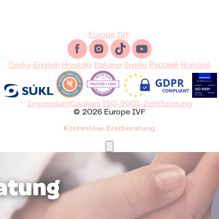
Europe IVF
Česky
English
Hrvatski
Italiano
Srpski
Русский
Română
Impressum
Cookies
ISO-9001-Zertifizierung
© 2026 Europe IVF
Kostenlose Erstberatung