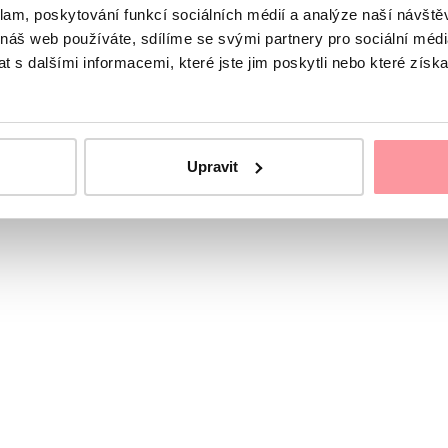
klam, poskytování funkcí sociálních médií a analýze naší návšt
n einverstanden.
Datenschutzrichtlinien
Das Formular kan
 náš web používáte, sdílíme se svými partnery pro sociální média
 s dalšími informacemi, které jste jim poskytli nebo které získa
erer Koordinatorinnen an
Upravit