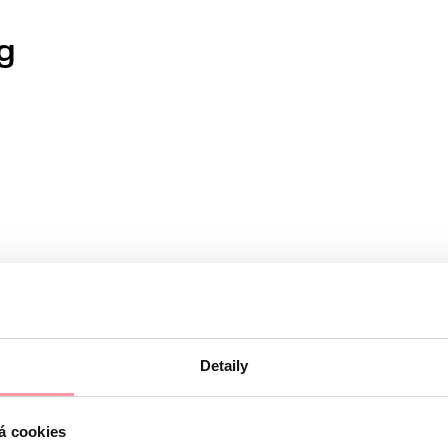
g
Detaily
den selbstverständlich diskret und vertraulich behandelt.
elt und unterliegen den Regeln unserer
Datenschutzrichtlinie
á cookies