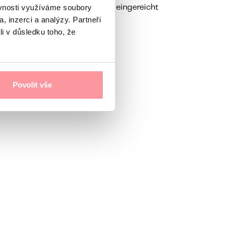
ěvnosti využíváme soubory
n nicht ohne Ihre Zustimmung eingereicht
, inzerci a analýzy. Partneři
li v důsledku toho, že
Povolit vše