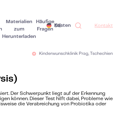
Materialien
Häufige
Kosten
DE
Kontakt
n
zum
Fragen
Herunterladen
Kinderwunschklinik Prag, Tschechien
sis)
ert. Der Schwerpunkt liegt auf der Erkennung
en können. Dieser Test hilft dabei, Probleme wie
lsweise die Verabreichung von Probiotika oder