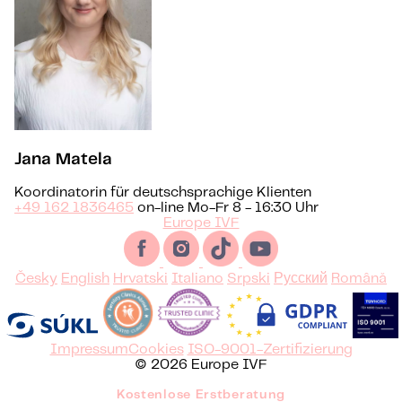
Jana Matela
Koordinatorin für deutschsprachige Klienten
+49 162 1836465
on-line Mo-Fr 8 - 16:30 Uhr
Europe IVF
Česky
English
Hrvatski
Italiano
Srpski
Русский
Română
Impressum
Cookies
ISO-9001-Zertifizierung
© 2026 Europe IVF
Kostenlose Erstberatung