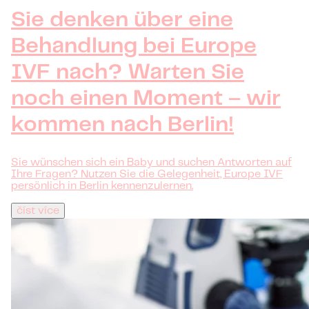
Sie denken über eine
Behandlung bei Europe
IVF nach? Warten Sie
noch einen Moment – wir
kommen nach Berlin!
Sie wünschen sich ein Baby und suchen Antworten auf
Ihre Fragen? Nutzen Sie die Gelegenheit, Europe IVF
persönlich in Berlin kennenzulernen.
číst více