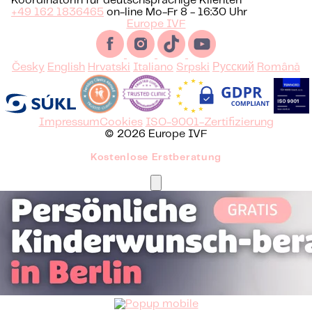
Koordinatorin für deutschsprachige Klienten
+49 162 1836465
on-line Mo-Fr 8 - 16:30 Uhr
Europe IVF
Česky
English
Hrvatski
Italiano
Srpski
Русский
Română
Impressum
Cookies
ISO-9001-Zertifizierung
© 2026 Europe IVF
Kostenlose Erstberatung