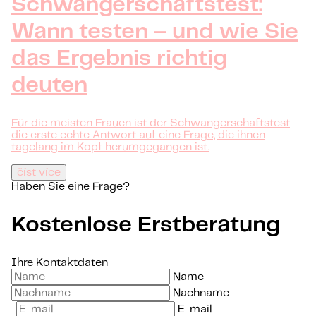
Schwangerschaftstest:
Wann testen – und wie Sie
das Ergebnis richtig
deuten
Für die meisten Frauen ist der Schwangerschaftstest
die erste echte Antwort auf eine Frage, die ihnen
tagelang im Kopf herumgegangen ist.
číst více
Haben Sie eine Frage?
Kostenlose Erstberatung
Ihre Kontaktdaten
Name
Nachname
E-mail