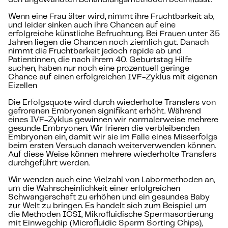
Wenn eine Frau älter wird, nimmt ihre Fruchtbarkeit ab,
und leider sinken auch ihre Chancen auf eine
erfolgreiche künstliche Befruchtung. Bei Frauen unter 35
Jahren liegen die Chancen noch ziemlich gut. Danach
nimmt die Fruchtbarkeit jedoch rapide ab und
Patientinnen, die nach ihrem 40. Geburtstag Hilfe
suchen, haben nur noch eine prozentuell geringe
Chance auf einen erfolgreichen IVF-Zyklus mit eigenen
Eizellen
Die Erfolgsquote wird durch wiederholte Transfers von
gefrorenen Embryonen signifikant erhöht. Während
eines IVF-Zyklus gewinnen wir normalerweise mehrere
gesunde Embryonen. Wir frieren die verbleibenden
Embryonen ein, damit wir sie im Falle eines Misserfolgs
beim ersten Versuch danach weiterverwenden können.
Auf diese Weise können mehrere wiederholte Transfers
durchgeführt werden.
Wir wenden auch eine Vielzahl von Labormethoden an,
um die Wahrscheinlichkeit einer erfolgreichen
Schwangerschaft zu erhöhen und ein gesundes Baby
zur Welt zu bringen. Es handelt sich zum Beispiel um
die Methoden ICSI, Mikrofluidische Spermasortierung
mit Einwegchip (Microfluidic Sperm Sorting Chips),