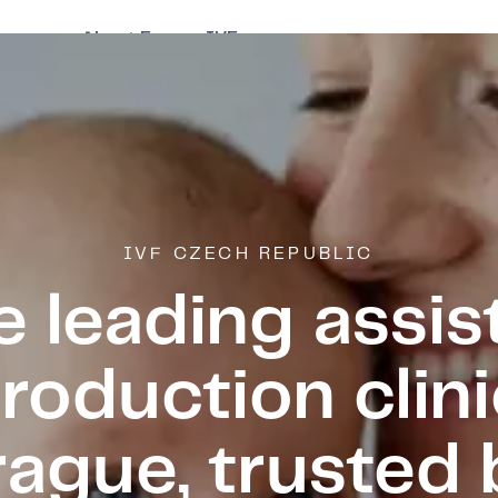
About Europe IVF
e stories
Policies
Glossary of terms
Resources to Download
IVF CZECH REPUBLIC
e leading assis
roduction clini
rague, trusted 