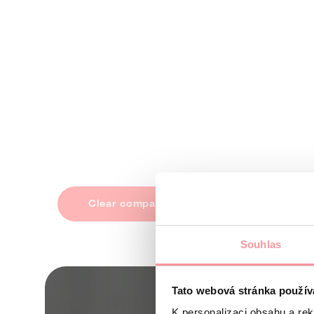
Clear company principles
Souhlas
Tato webová stránka použív
K personalizaci obsahu a re