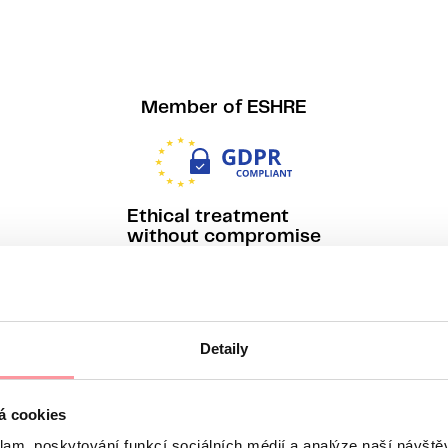
Member of ESHRE
Ethical treatment
without compromise
Detaily
á cookies
klam, poskytování funkcí sociálních médií a analýze naší návšt