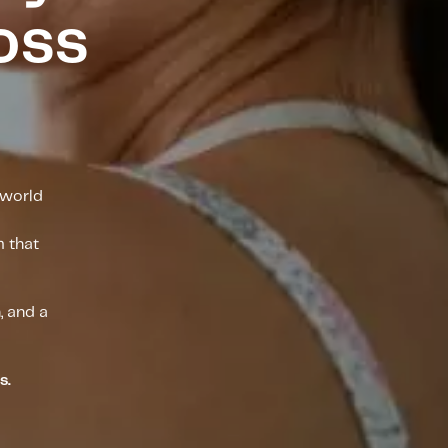
oss
 world
m that
, and a
s.