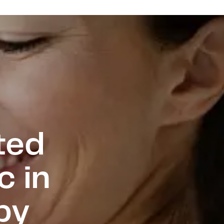
FAQs
Pricelist
EN
Contact
IVF in Prague, Czech Republic
ted
c in
by