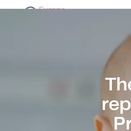
IVF
Our team
Blog
Tru
Th
rep
P