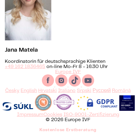
Jana Matela
Koordinatorin für deutschsprachige Klienten
+49 162 1836465
on-line Mo-Fr 8 - 16:30 Uhr
Europe IVF
Česky
English
Hrvatski
Italiano
Srpski
Русский
Română
Impressum
Cookies
ISO-9001-Zertifizierung
© 2026 Europe IVF
Kostenlose Erstberatung