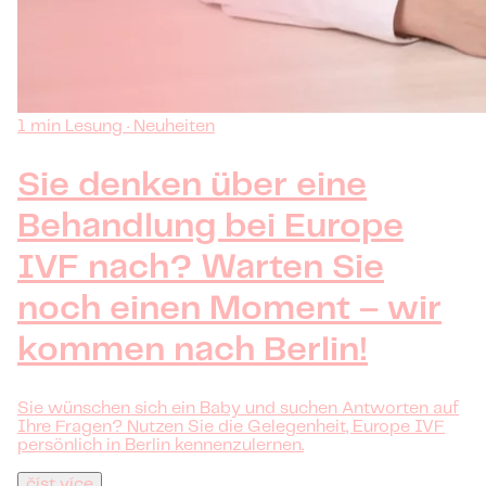
1 min Lesung · Neuheiten
Sie denken über eine
Behandlung bei Europe
IVF nach? Warten Sie
noch einen Moment – wir
kommen nach Berlin!
Sie wünschen sich ein Baby und suchen Antworten auf
Ihre Fragen? Nutzen Sie die Gelegenheit, Europe IVF
persönlich in Berlin kennenzulernen.
číst více