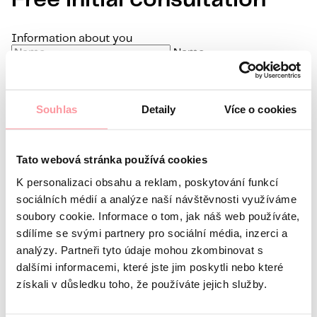
Free initial consultation
Information about you
Name
Surname
E-mail
Souhlas
Detaily
Více o cookies
Preferred language
Interest in
Tato webová stránka používá cookies
What’s your question?
All communication is as discreet
as possible, don't be afraid to ask us anything
K personalizaci obsahu a reklam, poskytování funkcí
sociálních médií a analýze naší návštěvnosti využíváme
soubory cookie. Informace o tom, jak náš web používáte,
sdílíme se svými partnery pro sociální média, inzerci a
analýzy. Partneři tyto údaje mohou zkombinovat s
dalšími informacemi, které jste jim poskytli nebo které
získali v důsledku toho, že používáte jejich služby.
All communication is encrypted using SSL and
governed by our
Privacy policy