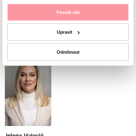
I agree with the
Privacy Policy
The form cannot be
submitted without your consent
Povolit vše
Submit
Upravit
Or call our coordinator
Odmítnout
Jelena Vujović