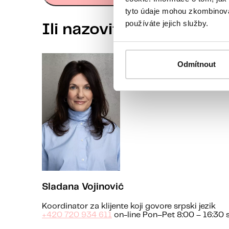
tyto údaje mohou zkombinovat
používáte jejich služby.
Ili nazovite našu koordi
Odmítnout
Sladana Vojinović
Koordinator za klijente koji govore srpski jezik
+420 720 934 611
on-line Pon–Pet 8:00 – 16:30 s