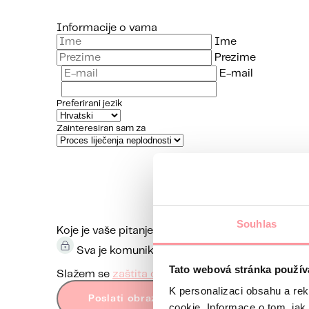
Informacije o vama
Ime
Prezime
E-mail
Preferirani jezik
Zainteresiran sam za
Souhlas
Koje je vaše pitanje?
Komunikacija je maksimalno di
Sva je komunikacija šifrirana i odvija se pute
Tato webová stránka použív
Slažem se
zaštita osobnih podataka
Obrazac s
K personalizaci obsahu a re
Poslati obrazac
cookie. Informace o tom, jak