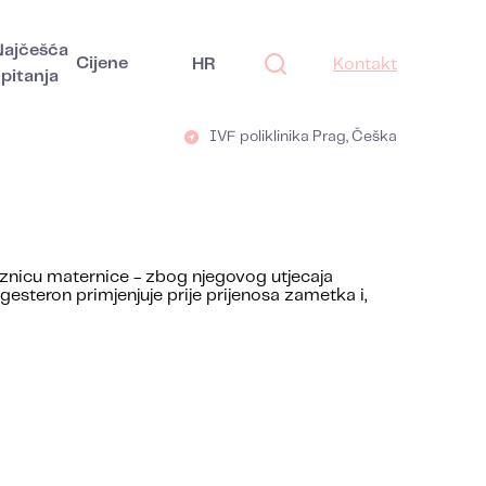
Najčešća
Cijene
HR
Kontakt
pitanja
IVF poliklinika Prag, Češka
luznicu maternice - zbog njegovog utjecaja
esteron primjenjuje prije prijenosa zametka i,