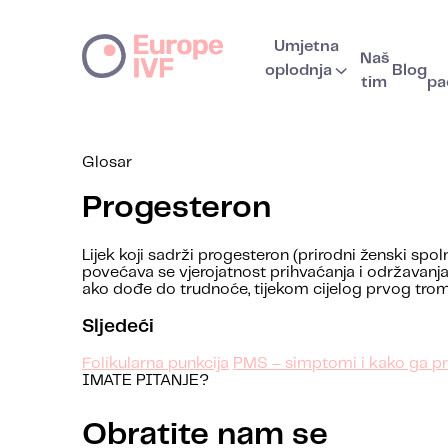
Umjetna
Naš
oplodnja
Blog
tim
pa
Glosar
Progesteron
Lijek koji sadrži progesteron (prirodni ženski s
povećava se vjerojatnost prihvaćanja i održavanja
ako dođe do trudnoće, tijekom cijelog prvog trom
Sljedeći
Folikularna punkcija
PMS – simptomi i kako ga p
IMATE PITANJE?
Obratite nam se