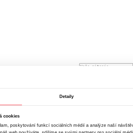
Detaily
skretna, ne bojte se bilo što pitati
m SSL protokola, a podliježe pravilima naših
Načela zaštite o
á cookies
e ne može poslati bez vašeg pristanka
klam, poskytování funkcí sociálních médií a analýze naší návšt
 náš web používáte, sdílíme se svými partnery pro sociální média