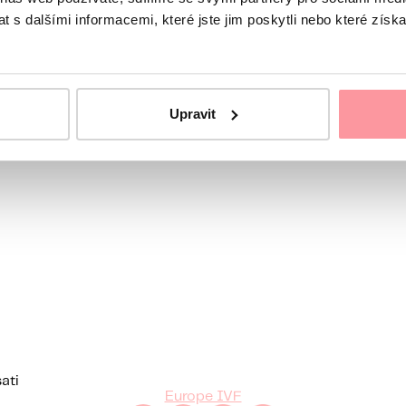
 s dalšími informacemi, které jste jim poskytli nebo které získa
natoricu
Upravit
ati
Europe IVF