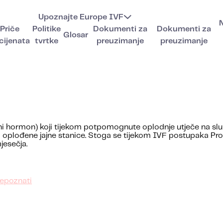
Upoznajte Europe IVF
Priče
Politike
Dokumenti za
Dokumenti za
Glosar
cijenata
tvrtke
preuzimanje
preuzimanje
polni hormon) koji tijekom potpomognute oplodnje utječe na s
 oplođene jajne stanice. Stoga se tijekom IVF postupaka Prog
jesečja.
repoznati