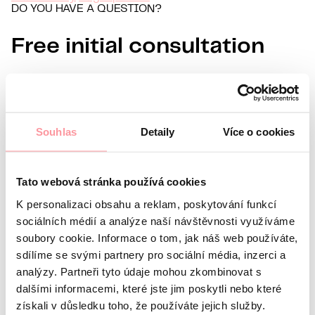
DO YOU HAVE A QUESTION?
Free initial consultation
Information about you
Name
Surname
Souhlas
Detaily
Více o cookies
E-mail
Preferred language
Tato webová stránka používá cookies
Interest in
K personalizaci obsahu a reklam, poskytování funkcí
What’s your question?
All communication is as discreet
sociálních médií a analýze naší návštěvnosti využíváme
as possible, don't be afraid to ask us anything
soubory cookie. Informace o tom, jak náš web používáte,
sdílíme se svými partnery pro sociální média, inzerci a
analýzy. Partneři tyto údaje mohou zkombinovat s
dalšími informacemi, které jste jim poskytli nebo které
získali v důsledku toho, že používáte jejich služby.