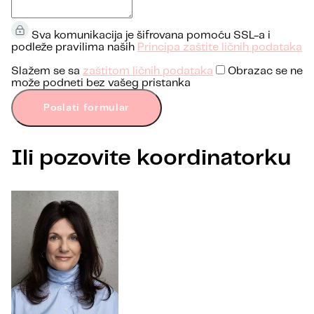
Sva komunikacija je šifrovana pomoću SSL-a i
podleže pravilima naših
Principa zaštite ličnih podataka
Slažem se sa
zaštitom ličnih podataka
Obrazac se ne
može podneti bez vašeg pristanka
Poslati formular
Ili pozovite koordinatorku