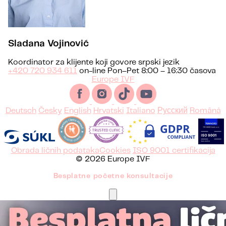
Sladana Vojinović
Koordinator za klijente koji govore srpski jezik
+420 720 934 611
on-line Pon–Pet 8:00 – 16:30 časova
Europe IVF
Deutsch
Česky
English
Hrvatski
Italiano
Русский
Română
Obrada ličnih podataka
Cookies
ISO 9001 certifikacija
© 2026 Europe IVF
Besplatne početne konsultacije