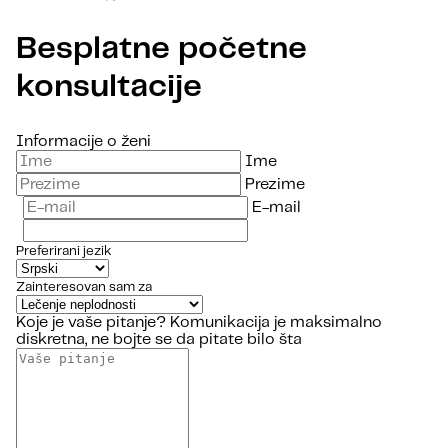
Besplatne početne
konsultacije
Informacije o ženi
Ime
Prezime
E-mail
Preferirani jezik
Zainteresovan sam za
Koje je vaše pitanje?
Komunikacija je maksimalno
diskretna, ne bojte se da pitate bilo šta