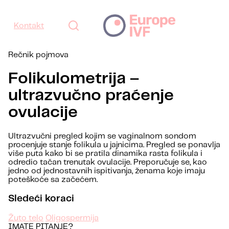
Kontakt
Rečnik pojmova
Folikulometrija –
ultrazvučno praćenje
ovulacije
Ultrazvučni pregled kojim se vaginalnom sondom
procenjuje stanje folikula u jajnicima. Pregled se ponavlja
više puta kako bi se pratila dinamika rasta folikula i
odredio tačan trenutak ovulacije. Preporučuje se, kao
jedno od jednostavnih ispitivanja, ženama koje imaju
poteškoće sa začećem.
Sledeći koraci
Žuto telo
Oligospermija
IMATE PITANJE?