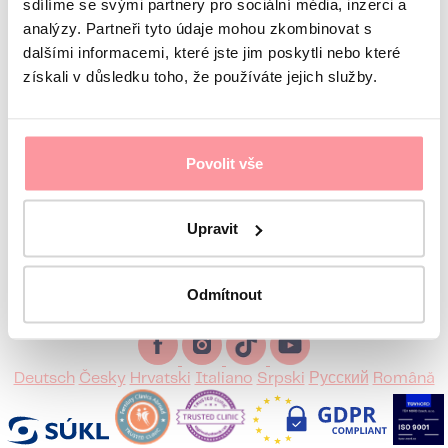
sdílíme se svými partnery pro sociální média, inzerci a
Take the first step towards treating infertility
analýzy. Partneři tyto údaje mohou zkombinovat s
dalšími informacemi, které jste jim poskytli nebo které
získali v důsledku toho, že používáte jejich služby.
We will help you
We’ll get back
Contact us
Povolit vše
to you by the next business day
Upravit
IVF in Prague, Czechia
+44 7518 520785
We’re online
Odmítnout
Mo - Fr, 8 a.m. to 4:30 p.m.
Europe IVF
Deutsch
Česky
Hrvatski
Italiano
Srpski
Русский
Română