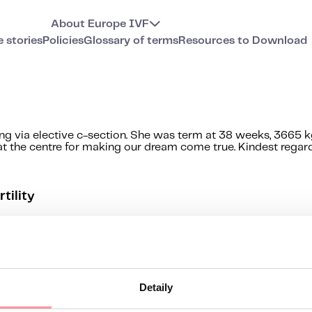
About Europe IVF
e stories
Policies
Glossary of terms
Resources to Download
ning via elective c-section. She was term at 38 weeks, 3665 k
at the centre for making our dream come true. Kindest regard
tility
Detaily
t back to you by the next business day