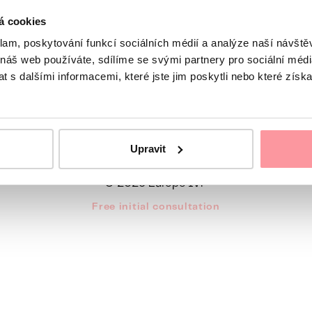
á cookies
klam, poskytování funkcí sociálních médií a analýze naší návšt
 náš web používáte, sdílíme se svými partnery pro sociální média
line Mo - Fr, 8 a.m. to 4:30 p.m.
Europe IVF
 s dalšími informacemi, které jste jim poskytli nebo které získa
Deutsch
Česky
Hrvatski
Italiano
Srpski
Русский
Română
Upravit
Privacy policy
Cookies
ISO 9001 certification
© 2026 Europe IVF
Free initial consultation