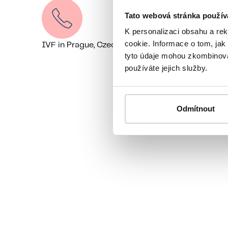
Tato webová stránka použív
K personalizaci obsahu a re
cookie. Informace o tom, jak
IVF in Prague, Czechia
+44 7518 520785
We’re on
tyto údaje mohou zkombinovat
používáte jejich služby.
Odmítnout