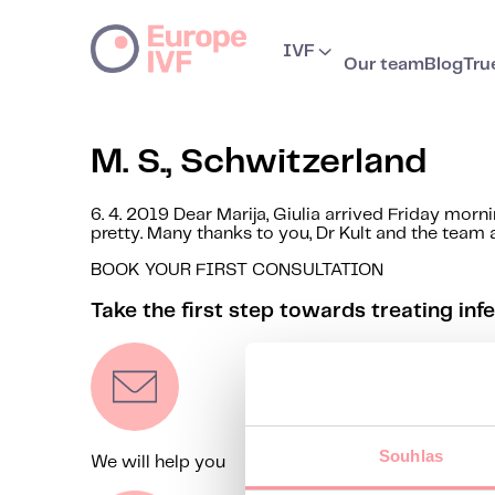
IVF
Our team
Blog
Tru
M. S., Schwitzerland
6. 4. 2019 Dear Marija, Giulia arrived Friday mor
pretty. Many thanks to you, Dr Kult and the team 
BOOK YOUR FIRST CONSULTATION
Take the first step towards treating infer
Souhlas
We will help you
We’ll ge
Contact us