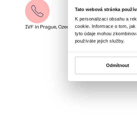
Tato webová stránka použív
K personalizaci obsahu a re
cookie. Informace o tom, jak
IVF in Prague, Czechia
+44 7518 520785
We’re on
tyto údaje mohou zkombinovat
používáte jejich služby.
Odmítnout