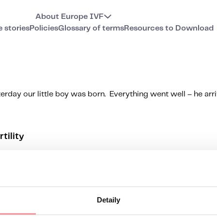
About Europe IVF
e stories
Policies
Glossary of terms
Resources to Download
erday our little boy was born. Everything went well – he arr
tility
Detaily
t back to you by the next business day