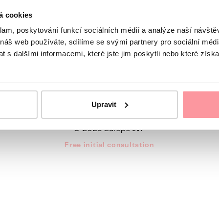
á cookies
klam, poskytování funkcí sociálních médií a analýze naší návšt
 náš web používáte, sdílíme se svými partnery pro sociální média
line Mo - Fr, 8 a.m. to 4:30 p.m.
Europe IVF
 s dalšími informacemi, které jste jim poskytli nebo které získa
Deutsch
Česky
Hrvatski
Italiano
Srpski
Русский
Română
Upravit
Privacy policy
Cookies
ISO 9001 certification
© 2026 Europe IVF
Free initial consultation