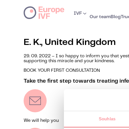
IVF
Our team
Blog
Tru
E. K., United Kingdom
29. 09. 2022 – I so happy to inform you that yest
supporting this miracle and your kindness.
BOOK YOUR FIRST CONSULTATION
Take the first step towards treating infer
Souhlas
We will help you
We’ll ge
Contact us