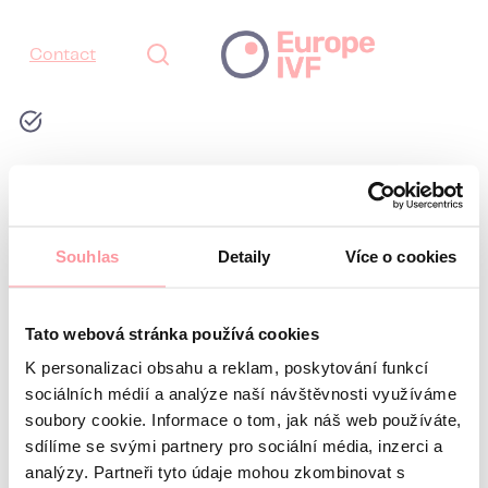
Contact
Your form has been
submitted successfully.
Souhlas
Detaily
Více o cookies
We’re delighted that you’re interested in the services
offered by Europe IVF.
We’ll get back to you as soon as possible.
Tato webová stránka používá cookies
K personalizaci obsahu a reklam, poskytování funkcí
Back to the website
sociálních médií a analýze naší návštěvnosti využíváme
Europe IVF
soubory cookie. Informace o tom, jak náš web používáte,
sdílíme se svými partnery pro sociální média, inzerci a
analýzy. Partneři tyto údaje mohou zkombinovat s
Deutsch
Česky
Hrvatski
Italiano
Srpski
Русский
Română